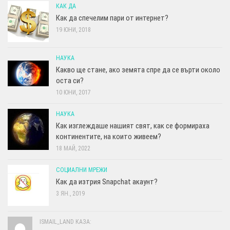
КАК ДА
Как да спечелим пари от интернет?
19 ЮНИ, 2018
НАУКА
Какво ще стане, ако земята спре да се върти около
оста си?
10 ЮНИ, 2017
НАУКА
Как изглеждаше нашият свят, как се формираха
континентите, на които живеем?
18 МАЙ, 2022
СОЦИАЛНИ МРЕЖИ
Как да изтрия Snapchat акаунт?
3 ЯН., 2019
ISMAIL_LAND КАЗА: