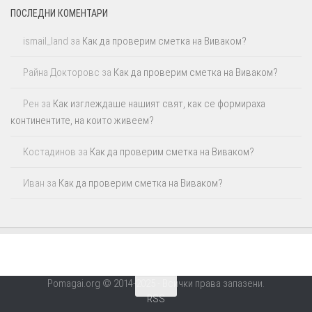
ПОСЛЕДНИ КОМЕНТАРИ
ismail_land
за
Как да проверим сметка на Виваком?
Райна Докторовс
за
Как да проверим сметка на Виваком?
Рен
за
Как изглеждаше нашият свят, как се формираха
континентите, на които живеем?
Костадинов
за
Как да проверим сметка на Виваком?
Иван
за
Как да проверим сметка на Виваком?
Pomagai.org © 2014-2025 - Всички права запазени.
RSS