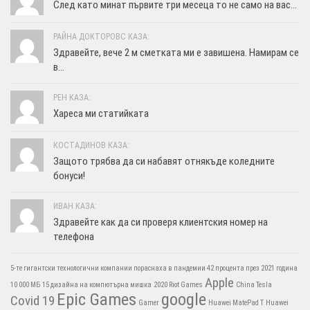
След като минат първите три месеца то не само на вас...
РАЙНА ДОКТОРОВС КАЗА:
Здравейте, вече 2 м сметката ми е завишена. Намирам се
в...
РЕН КАЗА:
Хареса ми статийката
КОСТАДИНОВ КАЗА:
Защото трябва да си набавят отнякъде коледните
бонуси!
ИВАН КАЗА:
Здравейте как да си проверя клиентския номер на
телефона
5-те гигантски технологични компании пораснаха в пандемии 42 процента през 2021 година
Apple
10 000 МБ
15 дизайна на компютърна мишка
2020 Riot Games
China Tesla
Epic Games
google
Covid 19
Gamer
Huawei MatePad T
Huawei