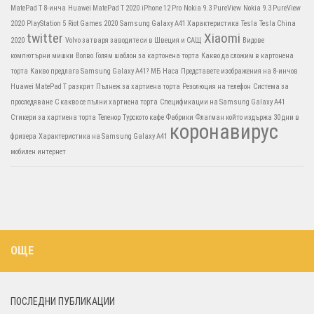
MatePad T 8-инча
Huawei MatePad T 2020
iPhone 12 Pro
Nokia 9.3 PureView
Nokia 9.3 PureView
2020
PlayStation 5
Riot Games 2020
Samsung Galaxy A41 Характеристика
Tesla
Tesla China
twitter
Xiaomi
2020
Volvo затваря заводите си в Швеция и САЩ
Видове
компютърни мишки
Волво
Голям шаблон за картонена торта
Какво да сложим в картонена
торта
Какво предлага Samsung Galaxy A41?
МБ
Наса
Представете изображения на 8-инчов
Huawei MatePad T разкрит
Пълнеж за хартиена торта
Резолюция на телефон
Система за
проследяване
С какво се пълни хартиена торта
Спецификации на Samsung Galaxy A41
Стикери за хартиена торта
Теленор
Турското кафе
Фабрики
Флагман който издържа 30 дни в
коронавирус
фризера
Характеристика на Samsung Galaxy A41
мобилен интернет
ОЩЕ
ПОСЛЕДНИ ПУБЛИКАЦИИ