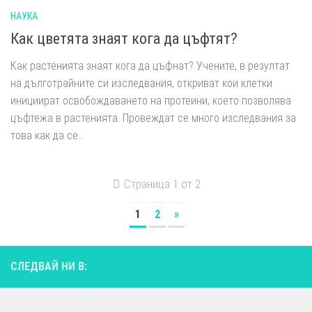
НАУКА
Как цветята знаят кога да цъфтят?
Как растенията знаят кога да цъфнат? Учените, в резултат
на дълготрайните си изследвания, откриват кои клетки
инициират освобождаването на протеини, което позволява
цъфтежа в растенията. Провеждат се много изследвания за
това как да се...
Страница 1 от 2
1
2
»
СЛЕДВАЙ НИ В: