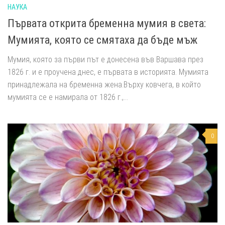
НАУКА
Първата открита бременна мумия в света:
Мумията, която се смятаха да бъде мъж
Мумия, която за първи път е донесена във Варшава през
1826 г. и е проучена днес, е първата в историята. Мумията
принадлежала на бременна жена.Върху ковчега, в който
мумията се е намирала от 1826 г.,...
0