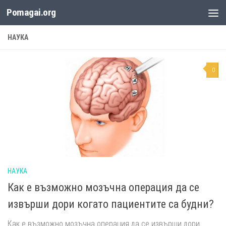
Pomagai.org
Към съдържанието
НАУКА
0
НАУКА
Как е възможно мозъчна операция да се
извърши дори когато пациентите са будни?
Как е възможно мозъчна операция да се извърши дори