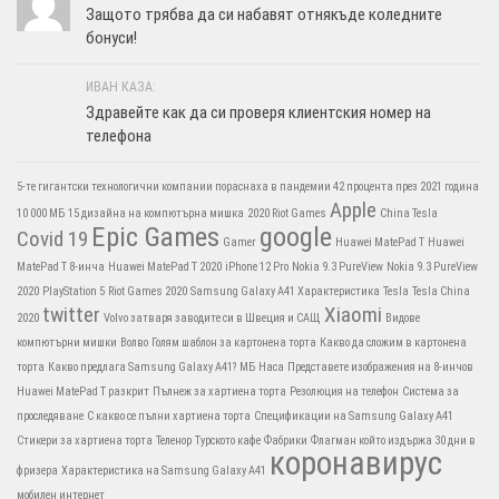
Защото трябва да си набавят отнякъде коледните
бонуси!
ИВАН КАЗА:
Здравейте как да си проверя клиентския номер на
телефона
5-те гигантски технологични компании пораснаха в пандемии 42 процента през 2021 година
Apple
10 000 МБ
15 дизайна на компютърна мишка
2020 Riot Games
China Tesla
Epic Games
google
Covid 19
Gamer
Huawei MatePad T
Huawei
MatePad T 8-инча
Huawei MatePad T 2020
iPhone 12 Pro
Nokia 9.3 PureView
Nokia 9.3 PureView
2020
PlayStation 5
Riot Games 2020
Samsung Galaxy A41 Характеристика
Tesla
Tesla China
twitter
Xiaomi
2020
Volvo затваря заводите си в Швеция и САЩ
Видове
компютърни мишки
Волво
Голям шаблон за картонена торта
Какво да сложим в картонена
торта
Какво предлага Samsung Galaxy A41?
МБ
Наса
Представете изображения на 8-инчов
Huawei MatePad T разкрит
Пълнеж за хартиена торта
Резолюция на телефон
Система за
проследяване
С какво се пълни хартиена торта
Спецификации на Samsung Galaxy A41
Стикери за хартиена торта
Теленор
Турското кафе
Фабрики
Флагман който издържа 30 дни в
коронавирус
фризера
Характеристика на Samsung Galaxy A41
мобилен интернет