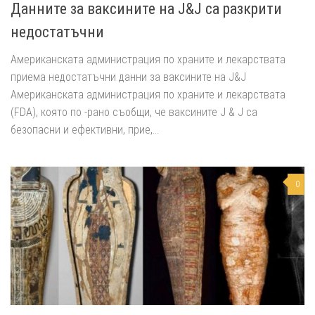
Данните за ваксините на J&J са разкрити
недостатъчни
Американската администрация по храните и лекарствата
приема недостатъчни данни за ваксините на J&J
Американската администрация по храните и лекарствата
(FDA), която по -рано съобщи, че ваксините J & J са
безопасни и ефективни, прие,...
0