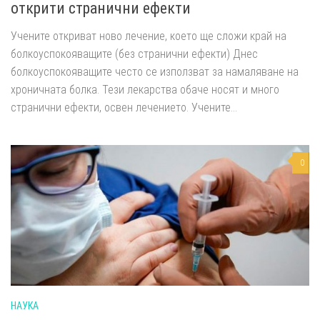
открити странични ефекти
Учените откриват ново лечение, което ще сложи край на
болкоуспокояващите (без странични ефекти) Днес
болкоуспокояващите често се използват за намаляване на
хроничната болка. Тези лекарства обаче носят и много
странични ефекти, освен лечението. Учените...
0
НАУКА