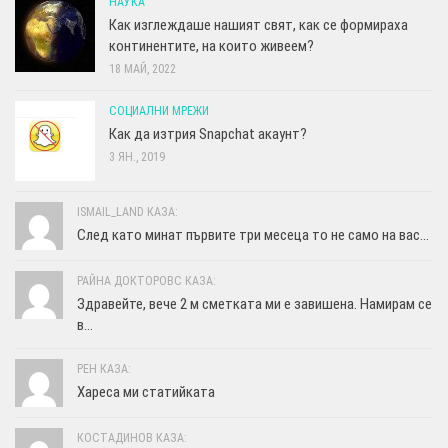
НАУКА
Как изглеждаше нашият свят, как се формираха
континентите, на които живеем?
18 МАЙ, 2022
СОЦИАЛНИ МРЕЖИ
Как да изтрия Snapchat акаунт?
3 ЯН., 2019
ISMAIL_LAND КАЗА:
След като минат първите три месеца то не само на вас...
РАЙНА ДОКТОРОВС КАЗА:
Здравейте, вече 2 м сметката ми е завишена. Намирам се
в...
РЕН КАЗА:
Хареса ми статийката
КОСТАДИНОВ КАЗА: