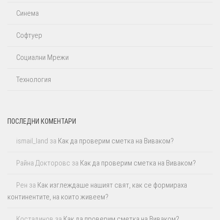
Синема
Софтуер
Социални Мрежи
Технология
ПОСЛЕДНИ КОМЕНТАРИ
ismail_land
за
Как да проверим сметка на Виваком?
Райна Докторовс
за
Как да проверим сметка на Виваком?
Рен
за
Как изглеждаше нашият свят, как се формираха
континентите, на които живеем?
Костадинов
за
Как да проверим сметка на Виваком?