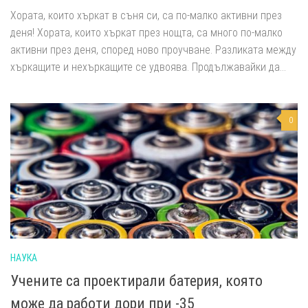
Хората, които хъркат в съня си, са по-малко активни през
деня! Хората, които хъркат през нощта, са много по-малко
активни през деня, според ново проучване. Разликата между
хъркащите и нехъркащите се удвоява. Продължавайки да...
0
НАУКА
Учените са проектирали батерия, която
може да работи дори при -35