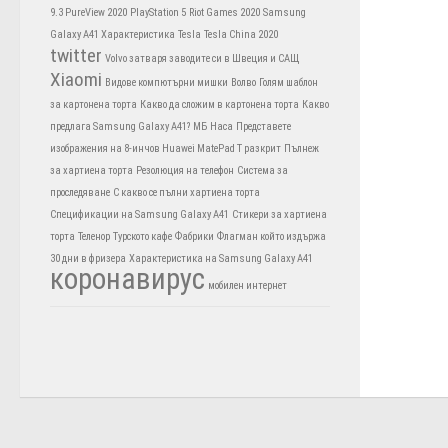
9.3 PureView 2020
PlayStation 5
Riot Games 2020
Samsung
Galaxy A41 Характеристика
Tesla
Tesla China 2020
twitter
Volvo затваря заводите си в Швеция и САЩ
Xiaomi
Видове компютърни мишки
Волво
Голям шаблон
за картонена торта
Какво да сложим в картонена торта
Какво
предлага Samsung Galaxy A41?
МБ
Наса
Представете
изображения на 8-инчов Huawei MatePad T разкрит
Пълнеж
за хартиена торта
Резолюция на телефон
Система за
проследяване
С какво се пълни хартиена торта
Спецификации на Samsung Galaxy A41
Стикери за хартиена
торта
Теленор
Турското кафе
Фабрики
Флагман който издържа
30 дни в фризера
Характеристика на Samsung Galaxy A41
коронавирус
мобилен интернет