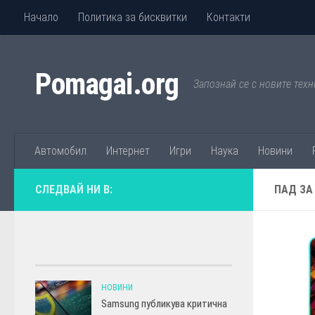
Начало
Политика за бисквитки
Контакти
Към съдържанието
Pomagai.org
Запознай се с новите техн
Автомобил
Интернет
Игри
Наука
Новини
СЛЕДВАЙ НИ В:
ПАД ЗА
НОВИНИ
Samsung публикува критична