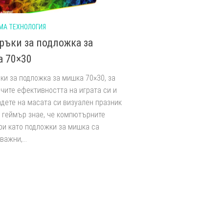
МА ТЕХНОЛОГИЯ
ръки за подложка за
 70×30
ки за подложка за мишка 70×30, за
чите ефективността на играта си и
адете на масата си визуален празник
 геймър знае, че компютърните
ри като подложки за мишка са
важни,...