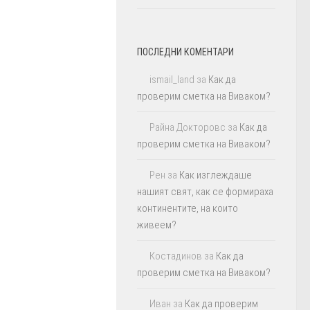
ПОСЛЕДНИ КОМЕНТАРИ
ismail_land
за
Как да
проверим сметка на Виваком?
Райна Докторовс
за
Как да
проверим сметка на Виваком?
Рен
за
Как изглеждаше
нашият свят, как се формираха
континентите, на които
живеем?
Костадинов
за
Как да
проверим сметка на Виваком?
Иван
за
Как да проверим