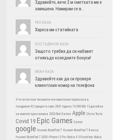
Здравейте, вече 2 м сметката ми е
завишена. Намирам се в...
РЕН КАЗА:
Хареса ми статийката
КОСТАДИНОВ КАЗА:
Защото трябва да си набавят
отнякъде коледните бонуси!
ИВАН КАЗА:
Здравейте как да си проверя
клиентския номер на телефона
5-те гигантски технологични компании пораснаха в
пандемии 42 процента през 2021 година
10 000 МБ
15 дизайна
Apple
на компютърна мишка
2020 Riot Games
China Tesla
Epic Games
Covid 19
Gamer
google
Huawei MatePad T
Huawei MatePad T 8-инча
Huawei MatePad T 2020
iPhone 12 Pro
Nokia 9.3 PureView
Nokia