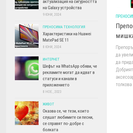
актуализация на сигурността
на Galaxy устройства
9 ЮНИ, 2024
ПРЕНОСИ
Препо
ПРЕНОСИМА ТЕХНОЛОГИЯ
Характеристики на Huawei
мишка
MatePad SE 11
Препоръ
8 ЮНИ, 2024
да увели
ИНТЕРНЕТ
да прид
Шефът на WhatsApp обяви, че
Добрият
рекламите могат да идват в
аксесоа
статуси и канали в
толкова 
приложението
8 НОЕ., 2023
ЖИВОТ
Оказва се, че тези, които
слушат любимите си песни,
се справят по-добре с
болката