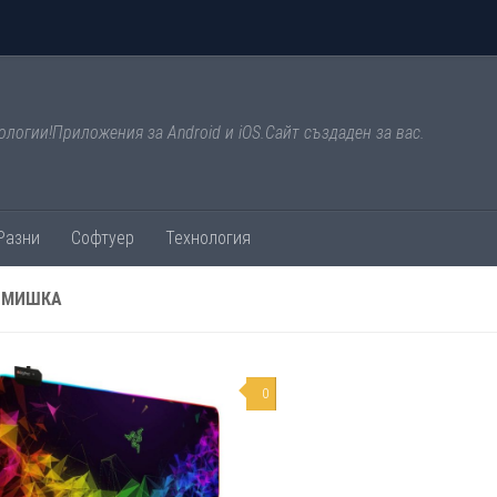
ологии!Приложения за Android и iOS.Сайт създаден за вас.
Разни
Софтуер
Технология
 МИШКА
0