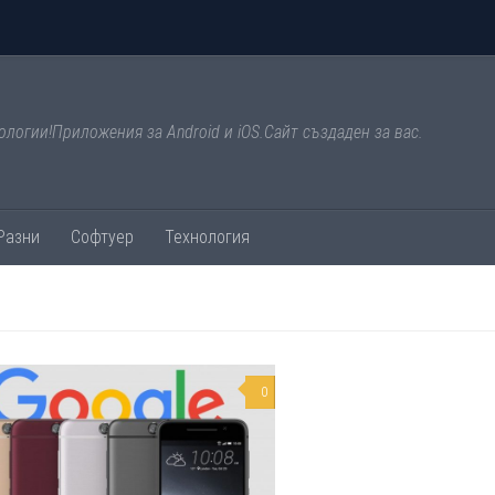
ологии!Приложения за Android и iOS.Сайт създаден за вас.
Разни
Софтуер
Технология
0