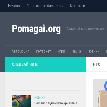
Начало
Политика за бисквитки
Контакти
Към съдържанието
Pomagai.org
Запознай се с новите техн
Автомобил
Интернет
Игри
Наука
Новини
СЛЕДВАЙ НИ В:
HTC
НОВИНИ
Samsung публикува критична