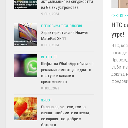
актуализация на сигурността
на Galaxy устройства
9 ЮНИ, 2024
СЕКТОРЕ
HTC с
ПРЕНОСИМА ТЕХНОЛОГИЯ
Характеристики на Huawei
утре!
MatePad SE 11
HTC, коя
8 ЮНИ, 2024
продаде 
ИНТЕРНЕТ
Провежд
Шефът на WhatsApp обяви, че
събитие
рекламите могат да идват в
доклад н
статуси и канали в
фондовия
приложението
8 НОЕ., 2023
ЖИВОТ
Оказва се, че тези, които
слушат любимите си песни,
се справят по-добре с
болката