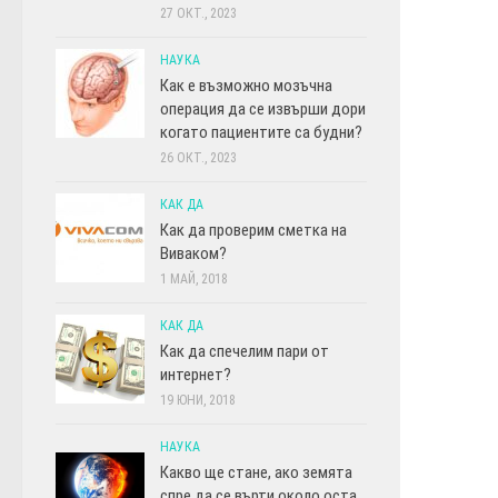
27 ОКТ., 2023
НАУКА
Как е възможно мозъчна
операция да се извърши дори
когато пациентите са будни?
26 ОКТ., 2023
КАК ДА
Как да проверим сметка на
Виваком?
1 МАЙ, 2018
КАК ДА
Как да спечелим пари от
интернет?
19 ЮНИ, 2018
НАУКА
Какво ще стане, ако земята
спре да се върти около оста