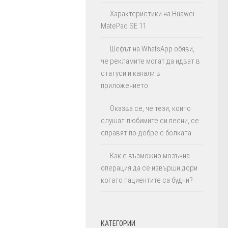
Характеристики на Huawei
MatePad SE 11
Шефът на WhatsApp обяви,
че рекламите могат да идват в
статуси и канали в
приложението
Оказва се, че тези, които
слушат любимите си песни, се
справят по-добре с болката
Как е възможно мозъчна
операция да се извърши дори
когато пациентите са будни?
КАТЕГОРИИ