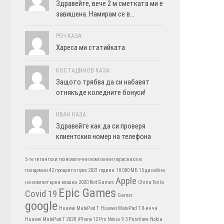
Здравейте, вече 2 м сметката ми е
завишена. Намирам се в...
РЕН КАЗА:
Хареса ми статийката
КОСТАДИНОВ КАЗА:
Защото трябва да си набавят
отнякъде коледните бонуси!
ИВАН КАЗА:
Здравейте как да си проверя
клиентския номер на телефона
5-те гигантски технологични компании пораснаха в
пандемии 42 процента през 2021 година
10 000 МБ
15 дизайна
Apple
на компютърна мишка
2020 Riot Games
China Tesla
Epic Games
Covid 19
Gamer
google
Huawei MatePad T
Huawei MatePad T 8-инча
Huawei MatePad T 2020
iPhone 12 Pro
Nokia 9.3 PureView
Nokia