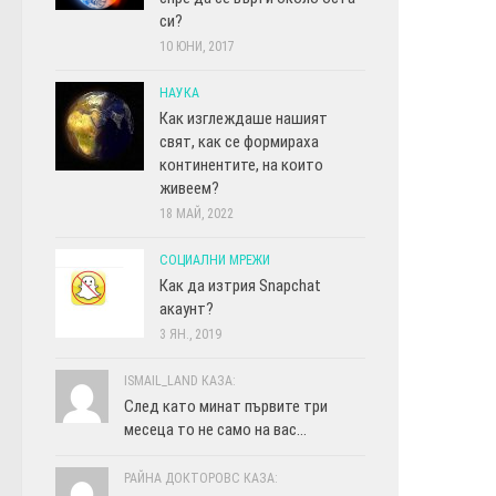
си?
10 ЮНИ, 2017
НАУКА
Как изглеждаше нашият
свят, как се формираха
континентите, на които
живеем?
18 МАЙ, 2022
СОЦИАЛНИ МРЕЖИ
Как да изтрия Snapchat
акаунт?
3 ЯН., 2019
ISMAIL_LAND КАЗА:
След като минат първите три
месеца то не само на вас...
РАЙНА ДОКТОРОВС КАЗА: