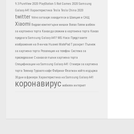
9.3 PureView 2020
PlayStation 5
Riot Games 2020
Samsung
Galaxy A41 Характеристика
Tesla
Tesla China 2020
twitter
Volvo затваря заводите си в Швеция и САЩ
Xiaomi
Видове компютърни мишки
Волво
Голям шаблон
за картонена торта
Какво да сложим в картонена торта
Какво
предлага Samsung Galaxy A41?
МБ
Наса
Представете
изображения на 8-инчов Huawei MatePad T разкрит
Пълнеж
за хартиена торта
Резолюция на телефон
Система за
проследяване
С какво се пълни хартиена торта
Спецификации на Samsung Galaxy A41
Стикери за хартиена
торта
Теленор
Турското кафе
Фабрики
Флагман който издържа
30 дни в фризера
Характеристика на Samsung Galaxy A41
коронавирус
мобилен интернет