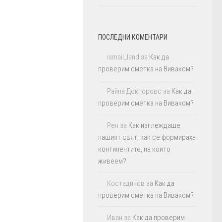
ПОСЛЕДНИ КОМЕНТАРИ
ismail_land
за
Как да
проверим сметка на Виваком?
Райна Докторовс
за
Как да
проверим сметка на Виваком?
Рен
за
Как изглеждаше
нашият свят, как се формираха
континентите, на които
живеем?
Костадинов
за
Как да
проверим сметка на Виваком?
Иван
за
Как да проверим