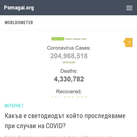
Pomagai.org
Към съдържанието
WORLDOMETER
0
ИНТЕРНЕТ
Какъв е светодиодът който проследяваме
при случаи на COVID?