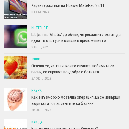
Характеристики на Huawei MatePad SE 11
8 ЮНИ, 2024
ИНТЕРНЕТ
Шефът на WhatsApp обяви, че рекламите могат да
идват в статуси и канали в приложението
8 НОЕ., 2023
ЖИВОТ
Оказва се, че тези, които слушат любимите си
песни, се справят по-добре с болката
27 ОКТ., 2023
НАУКА
Как е възможно мозъчна операция да се извърши
дори когато пациентите са будни?
26 ОКТ., 2023
КАК ДА
Как да проверим сметка на Виваком?