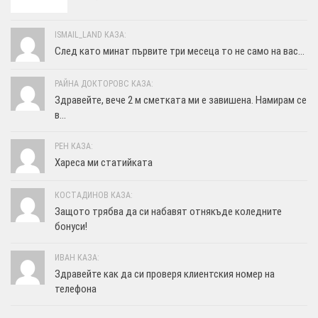
ISMAIL_LAND КАЗА:
След като минат първите три месеца то не само на вас...
РАЙНА ДОКТОРОВС КАЗА:
Здравейте, вече 2 м сметката ми е завишена. Намирам се
в...
РЕН КАЗА:
Хареса ми статийката
КОСТАДИНОВ КАЗА:
Защото трябва да си набавят отнякъде коледните
бонуси!
ИВАН КАЗА:
Здравейте как да си проверя клиентския номер на
телефона