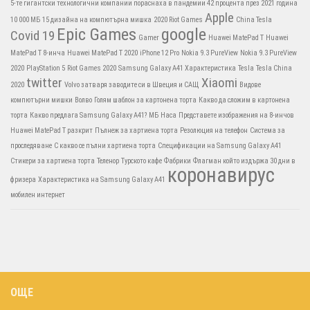
5-те гигантски технологични компании пораснаха в пандемии 42 процента през 2021 година
Apple
10 000 МБ
15 дизайна на компютърна мишка
2020 Riot Games
China Tesla
Epic Games
google
Covid 19
Gamer
Huawei MatePad T
Huawei
MatePad T 8-инча
Huawei MatePad T 2020
iPhone 12 Pro
Nokia 9.3 PureView
Nokia 9.3 PureView
2020
PlayStation 5
Riot Games 2020
Samsung Galaxy A41 Характеристика
Tesla
Tesla China
twitter
Xiaomi
2020
Volvo затваря заводите си в Швеция и САЩ
Видове
компютърни мишки
Волво
Голям шаблон за картонена торта
Какво да сложим в картонена
торта
Какво предлага Samsung Galaxy A41?
МБ
Наса
Представете изображения на 8-инчов
Huawei MatePad T разкрит
Пълнеж за хартиена торта
Резолюция на телефон
Система за
проследяване
С какво се пълни хартиена торта
Спецификации на Samsung Galaxy A41
Стикери за хартиена торта
Теленор
Турското кафе
Фабрики
Флагман който издържа 30 дни в
коронавирус
фризера
Характеристика на Samsung Galaxy A41
мобилен интернет
ОЩЕ