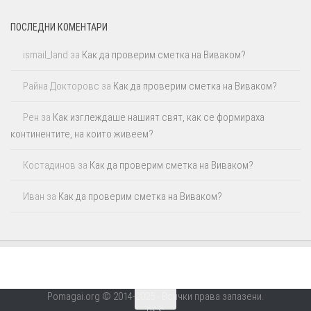
ПОСЛЕДНИ КОМЕНТАРИ
ismail_land
за
Как да проверим сметка на Виваком?
Райна Докторовс
за
Как да проверим сметка на Виваком?
Рен
за
Как изглеждаше нашият свят, как се формираха
континентите, на които живеем?
Костадинов
за
Как да проверим сметка на Виваком?
Иван
за
Как да проверим сметка на Виваком?
Pomagai.org © 2014-2025 - Всички права запазени.