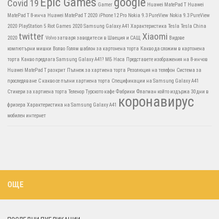
Epic Games
google
Covid 19
Gamer
Huawei MatePad T
Huawei
MatePad T 8-инча
Huawei MatePad T 2020
iPhone 12 Pro
Nokia 9.3 PureView
Nokia 9.3 PureView
2020
PlayStation 5
Riot Games 2020
Samsung Galaxy A41 Характеристика
Tesla
Tesla China
twitter
Xiaomi
2020
Volvo затваря заводите си в Швеция и САЩ
Видове
компютърни мишки
Волво
Голям шаблон за картонена торта
Какво да сложим в картонена
торта
Какво предлага Samsung Galaxy A41?
МБ
Наса
Представете изображения на 8-инчов
Huawei MatePad T разкрит
Пълнеж за хартиена торта
Резолюция на телефон
Система за
проследяване
С какво се пълни хартиена торта
Спецификации на Samsung Galaxy A41
Стикери за хартиена торта
Теленор
Турското кафе
Фабрики
Флагман който издържа 30 дни в
коронавирус
фризера
Характеристика на Samsung Galaxy A41
мобилен интернет
ОЩЕ