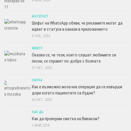
8 ЮНИ, 2024
ИНТЕРНЕТ
Шефът на WhatsApp обяви, че рекламите могат да
идват в статуси и канали в приложението
8 НОЕ., 2023
ЖИВОТ
Оказва се, че тези, които слушат любимите си
песни, се справят по-добре с болката
27 ОКТ., 2023
НАУКА
Как е възможно мозъчна операция да се извърши
дори когато пациентите са будни?
26 ОКТ., 2023
КАК ДА
Как да проверим сметка на Виваком?
1 МАЙ, 2018