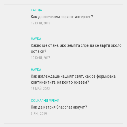
КАК ДА
Как да спечелим пари от интернет?
19 ЮНИ, 2018
НАУКА
Какво ще стане, ако земята спре да се върти около
оста си?
10 ЮНИ, 2017
НАУКА
Как изглеждаше нашият свят, как се формираха
континентите, на които живеем?
18 МАЙ, 2022
СОЦИАЛНИ МРЕЖИ
Как да изтрия Snapchat акаунт?
3 ЯН., 2019