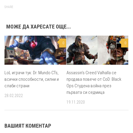
SHARE
МОЖЕ ДА ХАРЕСАТЕ ОЩЕ...
0
0
LoL играчи тук: Dr. Mundo CTs,
Assassin’s Creed Valhalla се
всички способности, силни и
продава повече от CoD: Black
слаби страни
Ops Студена война през
първата си седмица
28.02.2022
19.11.2020
ВАШИЯТ КОМЕНТАР