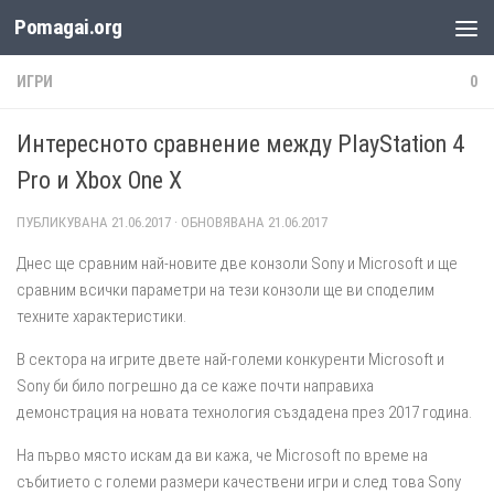
Pomagai.org
Към съдържанието
ИГРИ
0
Интересното сравнение между PlayStation 4
Pro и Xbox One X
ПУБЛИКУВАНА
21.06.2017
· ОБНОВЯВАНА
21.06.2017
Днес ще сравним най-новите две конзоли Sony и Microsoft и ще
сравним всички параметри на тези конзоли ще ви споделим
техните характеристики.
В сектора на игрите двете най-големи конкуренти Microsoft и
Sony би било погрешно да се каже почти направиха
демонстрация на новата технология създадена през 2017 година.
На първо място искам да ви кажа, че Microsoft по време на
събитието с големи размери качествени игри и след това Sony