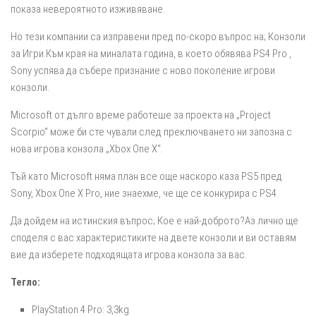
показа невероятното изживяване.
Но тези компании са изправени пред по-скоро въпрос на; Конзоли
за Игри.Към края на миналата година, в което обявява PS4 Pro ,
Sony успява да събере признание с ново поколение игрови
конзоли.
Microsoft от дълго време работеше за проекта на „Project
Scorpio“ може би сте чували след преключването ни запозна с
нова игрова конзола „Xbox One X“.
Тъй като Microsoft няма план все още наскоро каза PS5 пред
Sony, Xbox One X Pro, ние знаехме, че ще се конкурира с PS4.
Да дойдем на истинския въпрос; Кое е най-доброто?Аз лично ще
споделя с вас характеристиките на двете конзоли и ви оставям
вие да изберете подходящата игрова конзола за вас.
Тегло:
PlayStation 4 Pro: 3,3kg