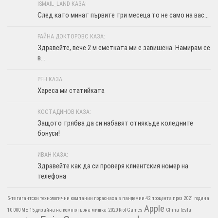
ISMAIL_LAND КАЗА:
След като минат първите три месеца то не само на вас...
РАЙНА ДОКТОРОВС КАЗА:
Здравейте, вече 2 м сметката ми е завишена. Намирам се
в...
РЕН КАЗА:
Хареса ми статийката
КОСТАДИНОВ КАЗА:
Защото трябва да си набавят отнякъде коледните
бонуси!
ИВАН КАЗА:
Здравейте как да си проверя клиентския номер на
телефона
5-те гигантски технологични компании пораснаха в пандемии 42 процента през 2021 година
Apple
10 000 МБ
15 дизайна на компютърна мишка
2020 Riot Games
China Tesla