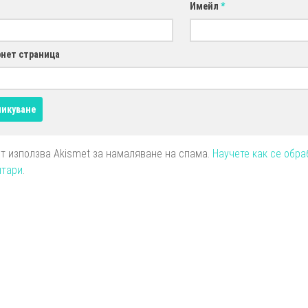
Имейл
*
нет страница
йт използва Akismet за намаляване на спама.
Научете как се обра
нтари
.