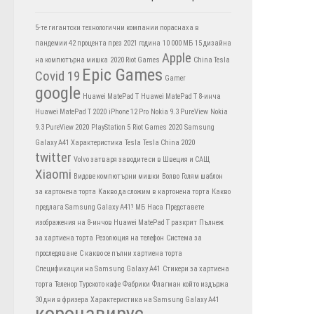
5-те гигантски технологични компании пораснаха в
пандемии 42 процента през 2021 година
10 000 МБ
15 дизайна
Apple
на компютърна мишка
2020 Riot Games
China Tesla
Epic Games
Covid 19
Gamer
google
Huawei MatePad T
Huawei MatePad T 8-инча
Huawei MatePad T 2020
iPhone 12 Pro
Nokia 9.3 PureView
Nokia
9.3 PureView 2020
PlayStation 5
Riot Games 2020
Samsung
Galaxy A41 Характеристика
Tesla
Tesla China 2020
twitter
Volvo затваря заводите си в Швеция и САЩ
Xiaomi
Видове компютърни мишки
Волво
Голям шаблон
за картонена торта
Какво да сложим в картонена торта
Какво
предлага Samsung Galaxy A41?
МБ
Наса
Представете
изображения на 8-инчов Huawei MatePad T разкрит
Пълнеж
за хартиена торта
Резолюция на телефон
Система за
проследяване
С какво се пълни хартиена торта
Спецификации на Samsung Galaxy A41
Стикери за хартиена
торта
Теленор
Турското кафе
Фабрики
Флагман който издържа
30 дни в фризера
Характеристика на Samsung Galaxy A41
коронавирус