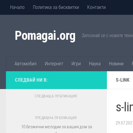
Начало
Политика за бисквитки
Контакти
Към съдържанието
Pomagai.org
Запознай се с новите техн
Автомобил
Интернет
Игри
Наука
Новини
СЛЕДВАЙ НИ В:
S-LINK
СЛЕДВАЩА ПУБЛИКАЦИЯ
s-li
ПРЕДИШНА ПУБЛИКАЦИЯ
29.07.202
10 безжични мелодии за вашия дом за