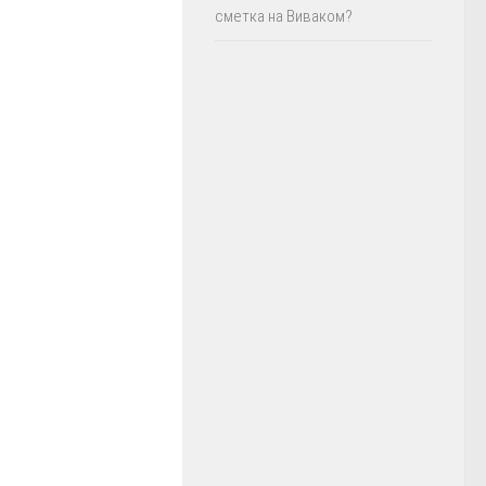
сметка на Виваком?