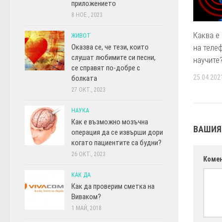
приложението
8 НОЕ., 2023
Каква е
ЖИВОТ
Оказва се, че тези, които
на теле
слушат любимите си песни,
научите
се справят по-добре с
25.04.202
болката
27 ОКТ., 2023
НАУКА
Как е възможно мозъчна
ВАШИЯ
операция да се извърши дори
когато пациентите са будни?
26 ОКТ., 2023
Коме
КАК ДА
Как да проверим сметка на
Виваком?
1 МАЙ, 2018