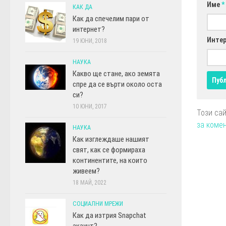
Име
*
КАК ДА
Как да спечелим пари от
интернет?
Интер
19 ЮНИ, 2018
НАУКА
Какво ще стане, ако земята
спре да се върти около оста
си?
10 ЮНИ, 2017
Този са
за коме
НАУКА
Как изглеждаше нашият
свят, как се формираха
континентите, на които
живеем?
18 МАЙ, 2022
СОЦИАЛНИ МРЕЖИ
Как да изтрия Snapchat
акаунт?