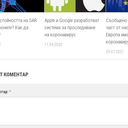
 стойността на SAR
Apple и Google разработват
Съобщено 
фоните? Как да
система за проследяване
част от на
?
на коронавирус
Европа има
коронавир
1
11.04.2020
29.07.2021
Т КОМЕНТАР
нтар:
*