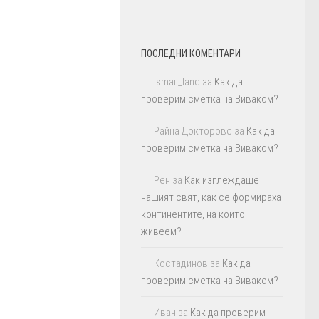
ПОСЛЕДНИ КОМЕНТАРИ
ismail_land
за
Как да
проверим сметка на Виваком?
Райна Докторовс
за
Как да
проверим сметка на Виваком?
Рен
за
Как изглеждаше
нашият свят, как се формираха
континентите, на които
живеем?
Костадинов
за
Как да
проверим сметка на Виваком?
Иван
за
Как да проверим