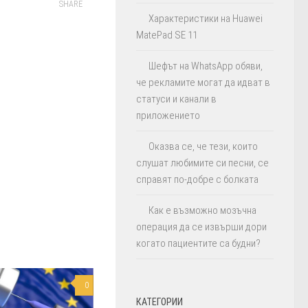
SHARE
Характеристики на Huawei
MatePad SE 11
Шефът на WhatsApp обяви,
че рекламите могат да идват в
статуси и канали в
приложението
Оказва се, че тези, които
слушат любимите си песни, се
справят по-добре с болката
Как е възможно мозъчна
операция да се извърши дори
когато пациентите са будни?
0
КАТЕГОРИИ