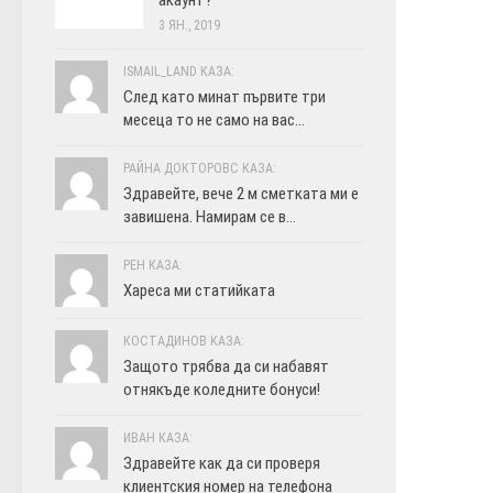
3 ЯН., 2019
ISMAIL_LAND КАЗА:
След като минат първите три
месеца то не само на вас...
РАЙНА ДОКТОРОВС КАЗА:
Здравейте, вече 2 м сметката ми е
завишена. Намирам се в...
РЕН КАЗА:
Хареса ми статийката
КОСТАДИНОВ КАЗА:
Защото трябва да си набавят
отнякъде коледните бонуси!
ИВАН КАЗА:
Здравейте как да си проверя
клиентския номер на телефона