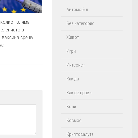
Автомобил
колко голяма
Без категория
селението в
 ваксина срещу
Живот
ус
Игри
Интернет
Как да
Как се прави
Коли
Космос
Криптовалута