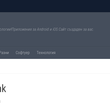
ологии!Приложения за Android и iOS.Сайт създаден за вас.
Разни
Софтуер
Технология
nk
1