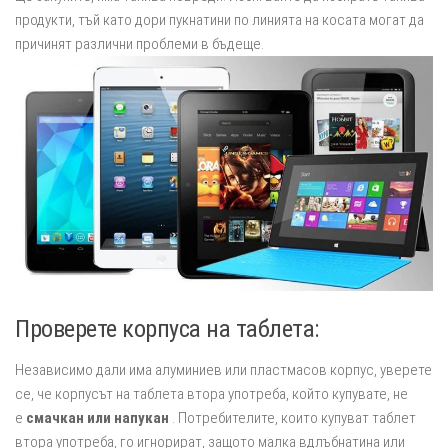
продукти, тъй като дори пукнатини по линията на косата могат да
причинят различни проблеми в бъдеще.
Проверете корпуса на таблета:
Независимо дали има алуминиев или пластмасов корпус, уверете
се, че корпусът на таблета втора употреба, който купувате, не
е
смачкан или напукан
. Потребителите, които купуват таблет
втора употреба, го игнорират, защото малка вдлъбнатина или