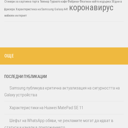
Стикери за хартиена торта
Теленор
Турското кафе
Фабрики
Флагман който издържа 30 дни в
коронавирус
фризера
Характеристика на Samsung Galaxy A41
мобилен интернет
ОЩЕ
ПОСЛЕДНИ ПУБЛИКАЦИИ
Samsung публикува критична актуализация на сигурността на
Galaxy устройства
Характеристики на Huawei MatePad SE 11
Шефът на WhatsApp обяви, че рекламите могат да идват в
статуси и канали в приложението