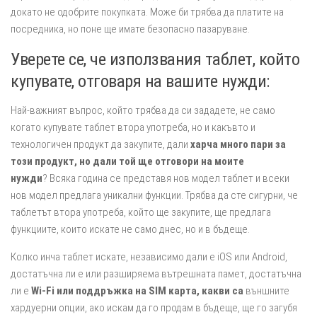
докато не одобрите покупката. Може би трябва да платите на
посредника, но поне ще имате безопасно пазаруване.
Уверете се, че използвания таблет, който
купувате, отговаря на вашите нужди:
Най-важният въпрос, който трябва да си зададете, не само
когато купувате таблет втора употреба, но и какъвто и
технологичен продукт да закупите, дали
харча много пари за
този продукт, но дали той ще отговори на моите
нужди
? Всяка година се представя нов модел таблет и всеки
нов модел предлага уникални функции. Трябва да сте сигурни, че
таблетът втора употреба, който ще закупите, ще предлага
функциите, които искате не само днес, но и в бъдеще.
Колко инча таблет искате, независимо дали е iOS или Android,
достатъчна ли е или разширяема вътрешната памет, достатъчна
ли е
Wi-Fi или поддръжка на SIM карта, какви са
външните
хардуерни опции, ако искам да го продам в бъдеще, ще го загубя