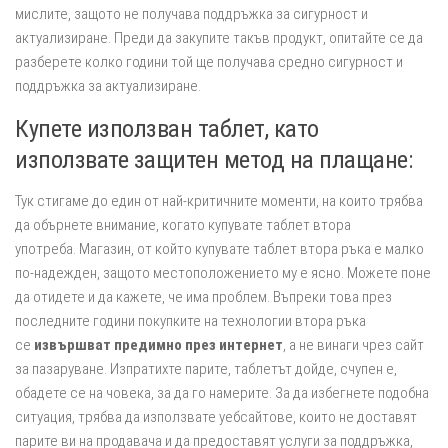
мислите, защото не получава поддръжка за сигурност и
актуализиране. Преди да закупите такъв продукт, опитайте се да
разберете колко години той ще получава средно сигурност и
поддръжка за актуализиране.
Купете използван таблет, като
използвате защитен метод на плащане:
Тук стигаме до един от най-критичните моменти, на които трябва
да обърнете внимание, когато купувате таблет втора
употреба. Магазин, от който купувате таблет втора ръка е малко
по-надежден, защото местоположението му е ясно. Можете поне
да отидете и да кажете, че има проблем. Въпреки това през
последните години покупките на технологии втора ръка
се
извършват предимно през интернет
, а не винаги чрез сайт
за пазаруване. Изпратихте парите, таблетът дойде, счупен е,
обадете се на човека, за да го намерите. За да избегнете подобна
ситуация, трябва да използвате уебсайтове, които не доставят
парите ви на продавача и да предоставят услуги за поддръжка,