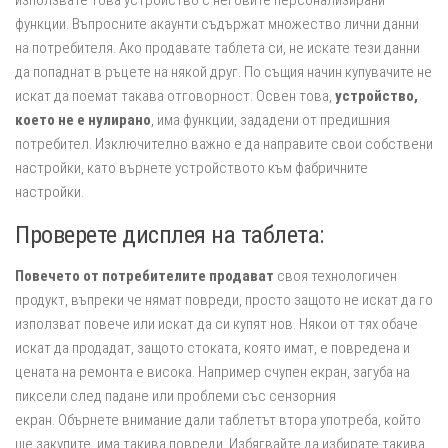
използвате това устройство с неговите персонализирани
функции. Въпросните акаунти съдържат множество лични данни
на потребителя. Ако продавате таблета си, не искате тези данни
да попаднат в ръцете на някой друг. По същия начин купувачите не
искат да поемат такава отговорност. Освен това,
устройство,
което не е нулирано
, има функции, зададени от предишния
потребител. Изключително важно е да направите свои собствени
настройки, като върнете устройството към фабричните
настройки.
Проверете дисплея на таблета:
Повечето от потребителите продават
своя технологичен
продукт, въпреки че нямат повреди, просто защото не искат да го
използват повече или искат да си купят нов. Някои от тях обаче
искат да продадат, защото стоката, която имат, е повредена и
цената на ремонта е висока. Например счупен екран, загуба на
пиксели след падане или проблеми със сензорния
екран. Обърнете внимание дали таблетът втора употреба, който
ще закупите, има такива повреди. Избягвайте да избирате такива