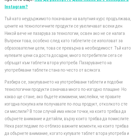
Instagram?
Тъй като неудържимото покачване на валутния курс продължава,
цените на технологичните продукти се увеличават всеки ден.
Никой вече не пазарува за технологии, освен ако не се налага.
Въпреки това, особено след като таблетите се използват за
образователни цели, това се превърна в необходимост. Тъй като
нулевите цени са доста досадни, много потребители сега се
обръщат към таблети втора употреба. Пазаруването на
употребявани таблети стана по-често от всякога.
Разбира се, закупуването на употребявани таблети и подобни
технологични продукти означава много по-изгодно плащане. Но
какво ще стане, ако бъдете измамени, мислейки, че правите
изгодна покупка или получавате по-лош продукт, отколкото сте
си мислили? В този случай има някои точки, на които трябва да
обърнете внимание и детайли, върху които трябва да помислите.
Нека разгледаме по-отблизо важните моменти, на които трябва
да обърнете внимание, когато купувате таблет втора употреба и