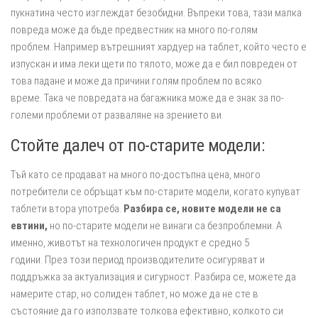
пукнатина често изглеждат безобидни. Въпреки това, тази малка
повреда може да бъде предвестник на много по-голям
проблем. Например вътрешният хардуер на таблет, който често е
изпускан и има леки щети по тялото, може да е бил повреден от
това падане и може да причини голям проблем по всяко
време. Така че повредата на багажника може да е знак за по-
големи проблеми от разваляне на зрението ви.
Стойте далеч от по-старите модели:
Тъй като се продават на много по-достъпна цена, много
потребители се обръщат към по-старите модели, когато купуват
таблети втора употреба.
Разбира се, новите модели не са
евтини,
но по-старите модели не винаги са безпроблемни. А
именно, животът на технологичен продукт е средно 5
години. През този период производителите осигуряват и
поддръжка за актуализация и сигурност. Разбира се, можете да
намерите стар, но солиден таблет, но може да не сте в
състояние да го използвате толкова ефективно, колкото си