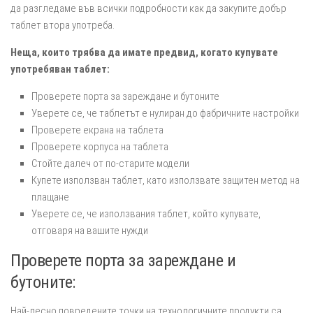
да разгледаме във всички подробности как да закупите добър
таблет втора употреба.
Неща, които трябва да имате предвид, когато купувате
употребяван таблет:
Проверете порта за зареждане и бутоните
Уверете се, че таблетът е нулиран до фабричните настройки
Проверете екрана на таблета
Проверете корпуса на таблета
Стойте далеч от по-старите модели
Купете използван таблет, като използвате защитен метод на
плащане
Уверете се, че използвания таблет, който купувате,
отговаря на вашите нужди
Проверете порта за зареждане и
бутоните:
Най-лесно повредените точки на технологичните продукти са