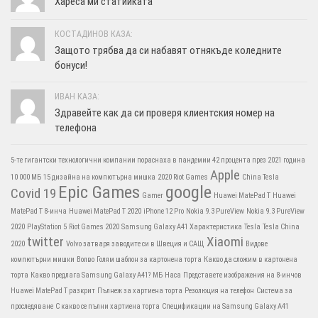
Хареса ми статийката
КОСТАДИНОВ КАЗА:
Защото трябва да си набавят отнякъде коледните
бонуси!
ИВАН КАЗА:
Здравейте как да си проверя клиентския номер на
телефона
5-те гигантски технологични компании пораснаха в пандемии 42 процента през 2021 година
Apple
10 000 МБ
15 дизайна на компютърна мишка
2020 Riot Games
China Tesla
Epic Games
google
Covid 19
Gamer
Huawei MatePad T
Huawei
MatePad T 8-инча
Huawei MatePad T 2020
iPhone 12 Pro
Nokia 9.3 PureView
Nokia 9.3 PureView
2020
PlayStation 5
Riot Games 2020
Samsung Galaxy A41 Характеристика
Tesla
Tesla China
twitter
Xiaomi
2020
Volvo затваря заводите си в Швеция и САЩ
Видове
компютърни мишки
Волво
Голям шаблон за картонена торта
Какво да сложим в картонена
торта
Какво предлага Samsung Galaxy A41?
МБ
Наса
Представете изображения на 8-инчов
Huawei MatePad T разкрит
Пълнеж за хартиена торта
Резолюция на телефон
Система за
проследяване
С какво се пълни хартиена торта
Спецификации на Samsung Galaxy A41