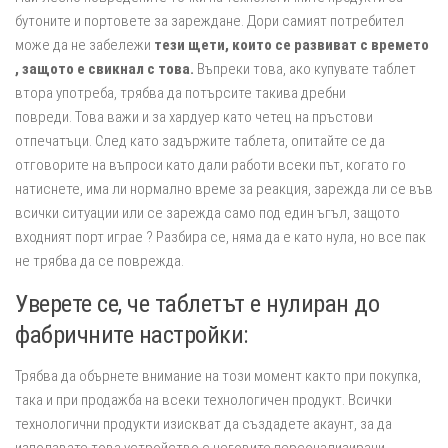
бутоните и портовете за зареждане. Дори самият потребител
може да не забележи
тези щети, които се развиват с времето
, защото е свикнал с това.
Въпреки това, ако купувате таблет
втора употреба, трябва да потърсите такива дребни
повреди. Това важи и за хардуер като четец на пръстови
отпечатъци. След като задържите таблета, опитайте се да
отговорите на въпроси като дали работи всеки път, когато го
натиснете, има ли нормално време за реакция, зарежда ли се във
всички ситуации или се зарежда само под един ъгъл, защото
входният порт играе ? Разбира се, няма да е като нула, но все пак
не трябва да се поврежда.
Уверете се, че таблетът е нулиран до
фабричните настройки:
Трябва да обърнете внимание на този момент както при покупка,
така и при продажба на всеки технологичен продукт. Всички
технологични продукти изискват да създадете акаунт, за да