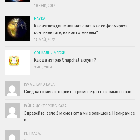
10 ЮНИ, 2017
НАУКА
Как изглеждаше нашият свят, как се формираха
континентите, на които живеем?
18 МАЙ, 2022
СОЦИАЛНИ МРЕЖИ
Как да изтрия Snapchat акаунт?
3 ЯН., 2019
ISMAIL_LAND КАЗА:
След като минат първите три месеца то не само на вас...
РАЙНА ДОКТОРОВС КАЗА:
Здравейте, вече 2 м сметката ми е завишена. Намирам се
в...
РЕН КАЗА: