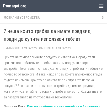
Pomagai.org
Към съдържанието
МОБИЛНИ УСТРОЙСТВА
0
7 неща които трябва да имате предвид,
преди да купите използван таблет
ПУБЛИКУВАНА
24.06.2022
· ОБНОВЯВАНА
24.06.2022
Цената на технологичните продукти е известна. Поради тази
причина потребителите се обърнаха към продукти втора
употреба. По-специално пазаруването на употребявани таблети е
по-често от всякога. И така, как да премахнете възможността да
бъдете измамени, докато се опитвате да направите изгодна
покупка? Ето важните точки, които трябва да имате предвид,
когато купувате таблет втора употреба и какво трябва да знаете
за пазаруването на употребявани технологии.
Прочети Още:
Как да разберете дали някой ви е блокирал в