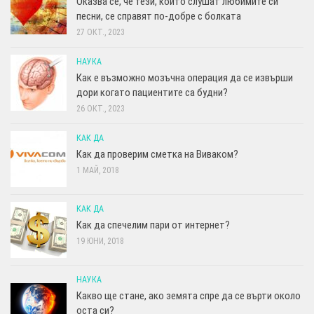
Оказва се, че тези, които слушат любимите си
песни, се справят по-добре с болката
27 ОКТ., 2023
НАУКА
Как е възможно мозъчна операция да се извърши
дори когато пациентите са будни?
26 ОКТ., 2023
КАК ДА
Как да проверим сметка на Виваком?
1 МАЙ, 2018
КАК ДА
Как да спечелим пари от интернет?
19 ЮНИ, 2018
НАУКА
Какво ще стане, ако земята спре да се върти около
оста си?