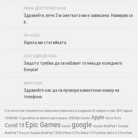
РАЙНА ДОКТОРОВС КАЗА:
Здравейте, вече 2 м сметката ми е завишена. Намирам се
в...
РЕН КАЗА:
Хареса ми статийката
КОСТАДИНОВ КАЗА:
Защото трябва да си набавят отнякъде коледните
бонуси!
ИВАН КАЗА:
Здравейте как да си проверя клиентския номер на
телефона
5-те гигантски технологични компании пораснаха в пандемии 42 процента през 2021 година
Apple
10 000 МБ
15 дизайна на компютърна мишка
2020 Riot Games
China Tesla
Epic Games
google
Covid 19
Gamer
Huawei MatePad T
Huawei
MatePad T 8-инча
Huawei MatePad T 2020
iPhone 12 Pro
Nokia 9.3 PureView
Nokia 9.3 PureView