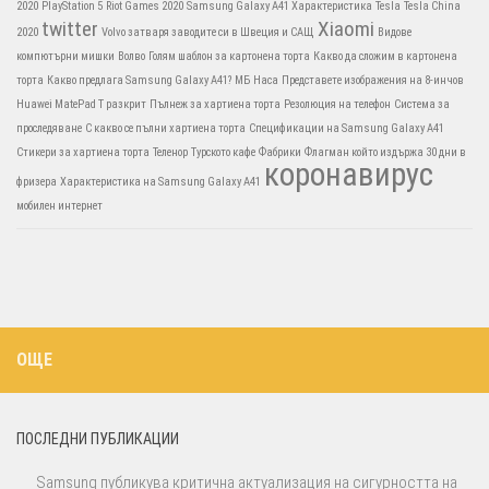
2020
PlayStation 5
Riot Games 2020
Samsung Galaxy A41 Характеристика
Tesla
Tesla China
twitter
Xiaomi
2020
Volvo затваря заводите си в Швеция и САЩ
Видове
компютърни мишки
Волво
Голям шаблон за картонена торта
Какво да сложим в картонена
торта
Какво предлага Samsung Galaxy A41?
МБ
Наса
Представете изображения на 8-инчов
Huawei MatePad T разкрит
Пълнеж за хартиена торта
Резолюция на телефон
Система за
проследяване
С какво се пълни хартиена торта
Спецификации на Samsung Galaxy A41
Стикери за хартиена торта
Теленор
Турското кафе
Фабрики
Флагман който издържа 30 дни в
коронавирус
фризера
Характеристика на Samsung Galaxy A41
мобилен интернет
ОЩЕ
ПОСЛЕДНИ ПУБЛИКАЦИИ
Samsung публикува критична актуализация на сигурността на