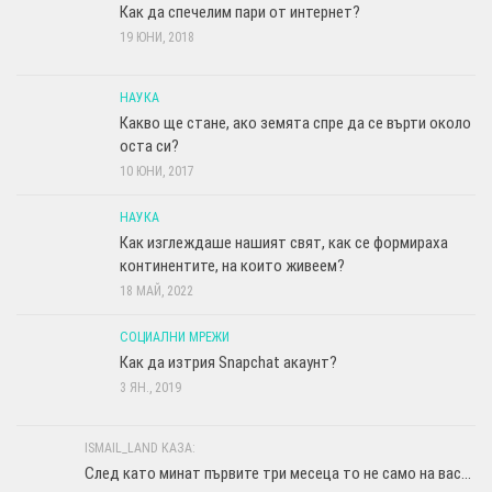
Как да спечелим пари от интернет?
19 ЮНИ, 2018
НАУКА
Какво ще стане, ако земята спре да се върти около
оста си?
10 ЮНИ, 2017
НАУКА
Как изглеждаше нашият свят, как се формираха
континентите, на които живеем?
18 МАЙ, 2022
СОЦИАЛНИ МРЕЖИ
Как да изтрия Snapchat акаунт?
3 ЯН., 2019
ISMAIL_LAND КАЗА:
След като минат първите три месеца то не само на вас...