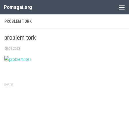
Pomagai.org
Към съдържанието
PROBLEM TORK
problem tork
08.01.2023
SHARE