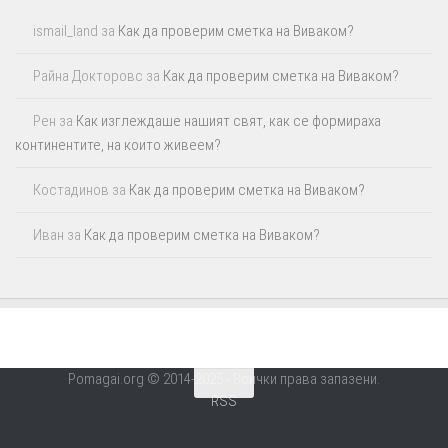
ismail_land
за
Как да проверим сметка на Виваком?
Райна Докторовс
за
Как да проверим сметка на Виваком?
Рен
за
Как изглеждаше нашият свят, как се формираха
континентите, на които живеем?
Костадинов
за
Как да проверим сметка на Виваком?
Иван
за
Как да проверим сметка на Виваком?
Pomagai.org © 2014-2025 - Всички права запазени.
RSS