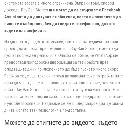
системата засега е много ограничена. Въпреки това, според
доклада, Ray-Ban Stories
ще могат да се свързват с Facebook
Assistant и да диктуват съобщения, което ви позволява да
пишете съобщения, без да гледате телефона си, докато
ходите или шофирате.
На дневен ред е двете компании, които си сътрудничат за този
проект, да донесат приложението в Ray-Ban Stories, вместо да
пуснат нов модел умни очила. Очаква се обаче, че WhatsApp ще
предостави по-подробна информация за тези работи през
следващите дни и приложението ще бъде пуснато много скоро.
Разбира се , също така си струва да запомните, че потребителите
няма да могат да се възползват от това приложение, освен ако
нямат Ray-Ban Stories или не използват услуги на Facebook . Ето
защо новите технологии са колкото сърцераздирателни, толкова
и удовлетворяващи. Надяваме се, че в следващите дни ще видим
дните, когато тази технология е по-достъпна.
Можете да стигнете до видеото, където