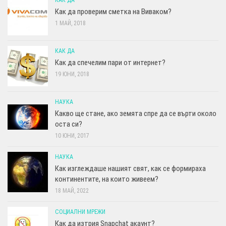
КАК ДА
Как да проверим сметка на Виваком?
1 МАЙ, 2018
КАК ДА
Как да спечелим пари от интернет?
19 ЮНИ, 2018
НАУКА
Какво ще стане, ако земята спре да се върти около
оста си?
10 ЮНИ, 2017
НАУКА
Как изглеждаше нашият свят, как се формираха
континентите, на които живеем?
18 МАЙ, 2022
СОЦИАЛНИ МРЕЖИ
Как да изтрия Snapchat акаунт?