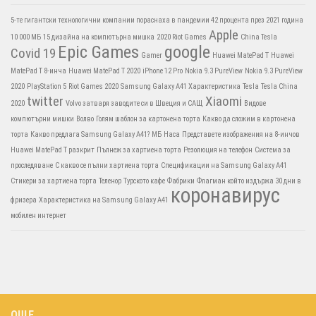
5-те гигантски технологични компании пораснаха в пандемии 42 процента през 2021 година
Apple
10 000 МБ
15 дизайна на компютърна мишка
2020 Riot Games
China Tesla
Epic Games
google
Covid 19
Gamer
Huawei MatePad T
Huawei
MatePad T 8-инча
Huawei MatePad T 2020
iPhone 12 Pro
Nokia 9.3 PureView
Nokia 9.3 PureView
2020
PlayStation 5
Riot Games 2020
Samsung Galaxy A41 Характеристика
Tesla
Tesla China
twitter
Xiaomi
2020
Volvo затваря заводите си в Швеция и САЩ
Видове
компютърни мишки
Волво
Голям шаблон за картонена торта
Какво да сложим в картонена
торта
Какво предлага Samsung Galaxy A41?
МБ
Наса
Представете изображения на 8-инчов
Huawei MatePad T разкрит
Пълнеж за хартиена торта
Резолюция на телефон
Система за
проследяване
С какво се пълни хартиена торта
Спецификации на Samsung Galaxy A41
Стикери за хартиена торта
Теленор
Турското кафе
Фабрики
Флагман който издържа 30 дни в
коронавирус
фризера
Характеристика на Samsung Galaxy A41
мобилен интернет
ОЩЕ