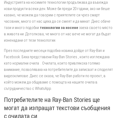
Индустрията на носимите технологии продължава да въвежда
нови продукти всеки ден. Може би преди 20 години, ако ни беше
казано, че можем да говорим с приятелите си чрез смарт
часовник, много от нас щяха да се смеят и да минат. Днес обаче
тази и много подобни
технологии за носене
заеха своето място
в живота ни. Дотолкова, че много от нас вече не могат да бъдат
изненадани от тези технологии.
През последните месеци подобна новина дойде от Ray-Ban и
Facebook.
Бяха представени Ray-Ban Stories
, които изглеждаха
като нормални очила . Очилата, които привлякоха голямо
внимание, позволяваха на потребителите да записват и споделят
видеоклипове. Днес се оказа, че Ray-Ban работи по проект, в
който можем да общуваме с помощта на нашите очила в
сътрудничество с WhatsApp.
Потребителите на Ray-Ban Stories ще
могат да изпращат текстови съобщения
с очилата си