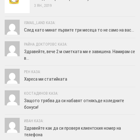
3 ЯН., 2019
ISMAIL_LAND КАЗА:
След като минат първите три месеца то не само на вас...
РАЙНА ДОКТОРОВС КАЗА:
Здравейте, вече 2 м сметката ми е завишена. Намирам се
в...
РЕН КАЗА:
Хареса ми статийката
КОСТАДИНОВ КАЗА:
Защото трябва да си набавят отнякъде коледните
бонуси!
ИВАН КАЗА:
Здравейте как да си проверя клиентския номер на
телефона