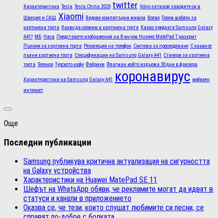
twitter
Характеристика
Tesla
Tesla China 2020
Volvo затваря заводите си в
Xiaomi
Швеция и САЩ
Видове компютърни мишки
Волво
Голям шаблон за
картонена торта
Какво да сложим в картонена торта
Какво предлага Samsung Galaxy
A41?
МБ
Наса
Представете изображения на 8-инчов Huawei MatePad T разкрит
Пълнеж за хартиена торта
Резолюция на телефон
Система за проследяване
С какво се
пълни хартиена торта
Спецификации на Samsung Galaxy A41
Стикери за хартиена
торта
Теленор
Турското кафе
Фабрики
Флагман който издържа 30 дни в фризера
коронавирус
Характеристика на Samsung Galaxy A41
мобилен
интернет
Още
Последни публикации
Samsung публикува критична актуализация на сигурността
на Galaxy устройства
Характеристики на Huawei MatePad SE 11
Шефът на WhatsApp обяви, че рекламите могат да идват в
статуси и канали в приложението
Оказва се, че тези, които слушат любимите си песни, се
справят по-добре с болката