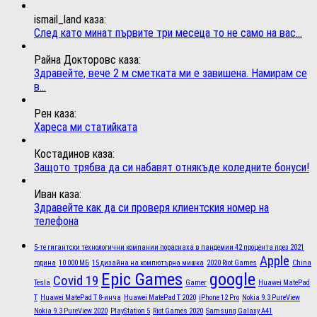
ismail_land каза:
След като минат първите три месеца то не само на вас...
Райна Докторовс каза:
Здравейте, вече 2 м сметката ми е завишена. Намирам се
в...
Рен каза:
Хареса ми статийката
Костадинов каза:
Защото трябва да си набавят отнякъде коледните бонуси!
Иван каза:
Здравейте как да си проверя клиентския номер на
телефона
5-те гигантски технологични компании пораснаха в пандемии 42 процента през 2021
Apple
година
10 000 МБ
15 дизайна на компютърна мишка
2020 Riot Games
China
Epic Games
google
Covid 19
Tesla
Gamer
Huawei MatePad
T
Huawei MatePad T 8-инча
Huawei MatePad T 2020
iPhone 12 Pro
Nokia 9.3 PureView
Nokia 9.3 PureView 2020
PlayStation 5
Riot Games 2020
Samsung Galaxy A41