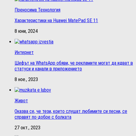
Преносима Технология
Характеристики на Huawei MatePad SE 11
8 юни, 2024
Интернет
Шефът на WhatsApp обяви, че рекламите могат да идват в
статуси и канали в приложението
8 ное., 2023
Живот
Оказва се, че тези, които слушат любимите си песни, се
справят по-добре с болката
27 окт., 2023