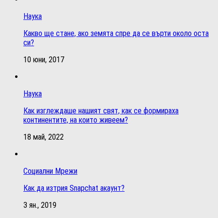
Наука
Какво ще стане, ако земята спре да се върти около оста
си?
10 юни, 2017
Наука
Как изглеждаше нашият свят, как се формираха
континентите, на които живеем?
18 май, 2022
Социални Мрежи
Как да изтрия Snapchat акаунт?
3 ян., 2019