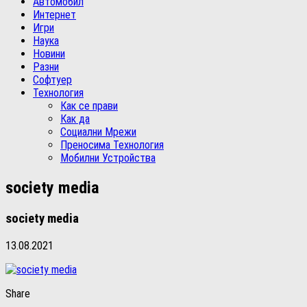
Автомобил
Интернет
Игри
Наука
Новини
Разни
Софтуер
Технология
Как се прави
Как да
Социални Мрежи
Преносима Технология
Мобилни Устройства
society media
society media
13.08.2021
Share