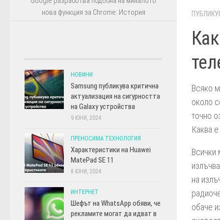
Google разработва подобна на миналото
нова функция за Chrome: История
ПУБЛИКУ
Как
тел
НОВИНИ
Samsung публикува критична
Всяко м
актуализация на сигурността
около с
на Galaxy устройства
точно о
9 ЮНИ, 2024
Каква е
ПРЕНОСИМА ТЕХНОЛОГИЯ
Характеристики на Huawei
Всички 
MatePad SE 11
излъчва
8 ЮНИ, 2024
на излъ
радиоче
ИНТЕРНЕТ
Шефът на WhatsApp обяви, че
обаче и
рекламите могат да идват в