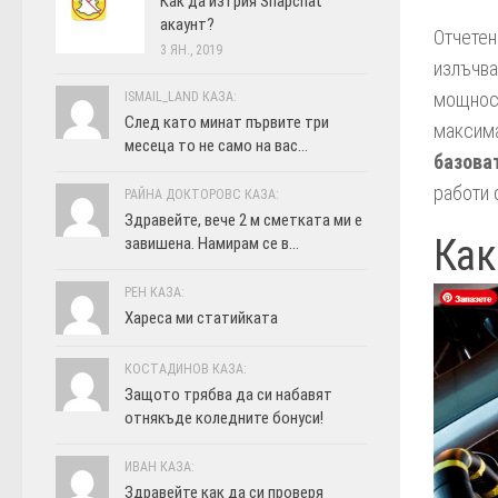
Как да изтрия Snapchat
акаунт?
Отчетен
3 ЯН., 2019
излъчва
мощност
ISMAIL_LAND КАЗА:
След като минат първите три
максим
месеца то не само на вас...
базова
работи 
РАЙНА ДОКТОРОВС КАЗА:
Здравейте, вече 2 м сметката ми е
Как
завишена. Намирам се в...
РЕН КАЗА:
Хареса ми статийката
КОСТАДИНОВ КАЗА:
Защото трябва да си набавят
отнякъде коледните бонуси!
ИВАН КАЗА:
Здравейте как да си проверя