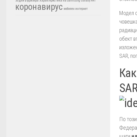
30 дни в фризера
Характеристика на Samsung Galaxy A41
коронавирус
мобилен интернет
Модел с
човешка
радиаци
обект в
изложен
SAR, по
Как
SAR
По този
Федерал
щати
ид