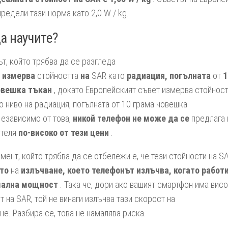
редели тази норма като 2,0 W / kg.
а научите?
т, който трябва да се разгледа
C
измерва
стойността
на
SAR като
радиация, погълната
от
1
овешка тъкан
, докато Европейският съвет измерва стойност
о ниво на радиация, погълната от 10 грама човешка
Независимо от това,
никой телефон не може да се
предлага 
ителя
по-високо от тези цени
.
мент, който трябва да се отбележи е, че тези стойности на S
то
на
излъчване, което телефонът излъчва, когато работи
ална мощност
. Така че, дори ако вашият смартфон има вис
т на SAR, той не винаги излъчва тази скорост на
не. Разбира се, това не намалява риска.