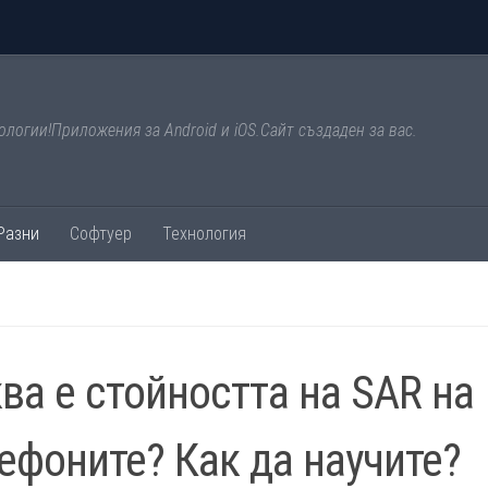
ологии!Приложения за Android и iOS.Сайт създаден за вас.
Разни
Софтуер
Технология
ва е стойността на SAR на
ефоните? Как да научите?