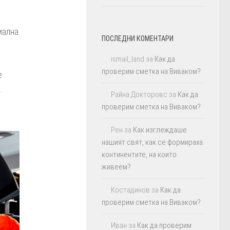
мална
ПОСЛЕДНИ КОМЕНТАРИ
ismail_land
за
Как да
проверим сметка на Виваком?
е
.
Райна Докторовс
за
Как да
проверим сметка на Виваком?
Рен
за
Как изглеждаше
нашият свят, как се формираха
континентите, на които
живеем?
Костадинов
за
Как да
проверим сметка на Виваком?
Иван
за
Как да проверим