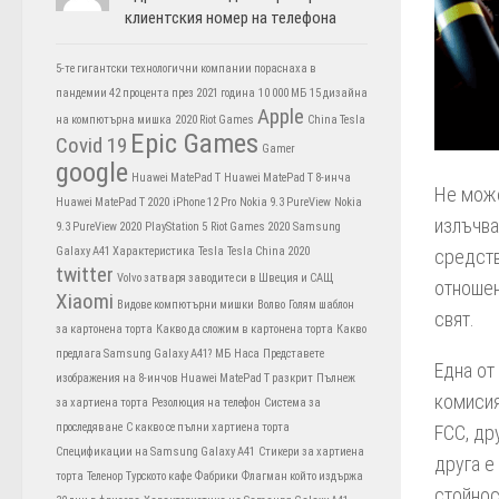
клиентския номер на телефона
5-те гигантски технологични компании пораснаха в
пандемии 42 процента през 2021 година
10 000 МБ
15 дизайна
Apple
на компютърна мишка
2020 Riot Games
China Tesla
Epic Games
Covid 19
Gamer
google
Huawei MatePad T
Huawei MatePad T 8-инча
Не може
Huawei MatePad T 2020
iPhone 12 Pro
Nokia 9.3 PureView
Nokia
излъчва
9.3 PureView 2020
PlayStation 5
Riot Games 2020
Samsung
Galaxy A41 Характеристика
Tesla
Tesla China 2020
средст
twitter
Volvo затваря заводите си в Швеция и САЩ
отношен
Xiaomi
Видове компютърни мишки
Волво
Голям шаблон
свят.
за картонена торта
Какво да сложим в картонена торта
Какво
предлага Samsung Galaxy A41?
МБ
Наса
Представете
Една от
изображения на 8-инчов Huawei MatePad T разкрит
Пълнеж
комисия
за хартиена торта
Резолюция на телефон
Система за
проследяване
С какво се пълни хартиена торта
FCC, др
Спецификации на Samsung Galaxy A41
Стикери за хартиена
друга е
торта
Теленор
Турското кафе
Фабрики
Флагман който издържа
стойнос