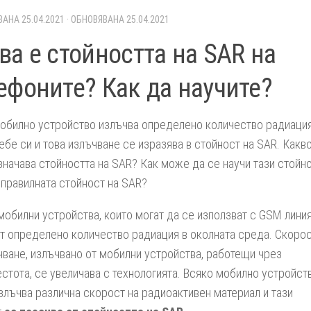
ВАНА
25.04.2021
· ОБНОВЯВАНА
25.04.2021
ва е стойността на SAR на
ефоните? Как да научите?
обилно устройство излъчва определено количество радиаци
ебе си и това излъчване се изразява в стойност на SAR. Какв
значава стойността на SAR? Как може да се научи тази стойн
 правилната стойност на SAR?
мобилни устройства, които могат да се използват с GSM линия
т определено количество радиация в околната среда. Скоро
чване, излъчвано от мобилни устройства, работещи чрез
стота, се увеличава с технологията. Всяко мобилно устройст
злъчва различна скорост на радиоактивен материал и тази