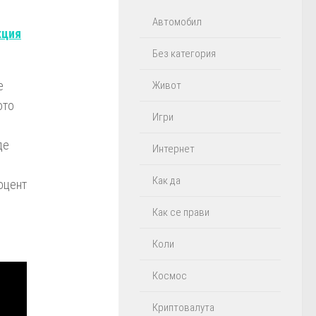
Автомобил
кция
Без категория
е
Живот
ото
Игри
де
Интернет
Как да
оцент
Как се прави
Коли
Космос
Криптовалута