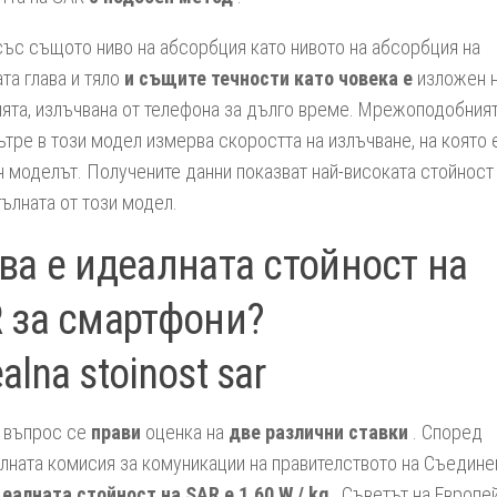
ъс същото ниво на абсорбция като нивото на абсорбция на
та глава и тяло
и същите течности като човека е
изложен 
ята, излъчвана от телефона за дълго време. Мрежоподобния
ътре в този модел измерва скоростта на излъчване, на която 
 моделът. Получените данни показват най-високата стойност
гълната от този модел.
ва е идеалната стойност на
 за смартфони?
 въпрос се
прави
оценка на
две различни ставки
. Според
ната комисия за комуникации на правителството на Съедине
еалната стойност на SAR е 1,60 W / kg
. Съветът на Европе