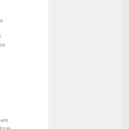
на
т
е
 на
ните
йския