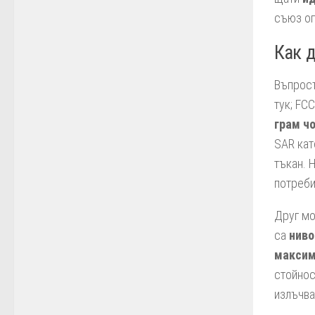
съюз оп
Как д
Въпросъ
тук; FC
грам ч
SAR кат
тъкан. 
потреб
Друг мо
са
ниво
максим
стойнос
излъчва