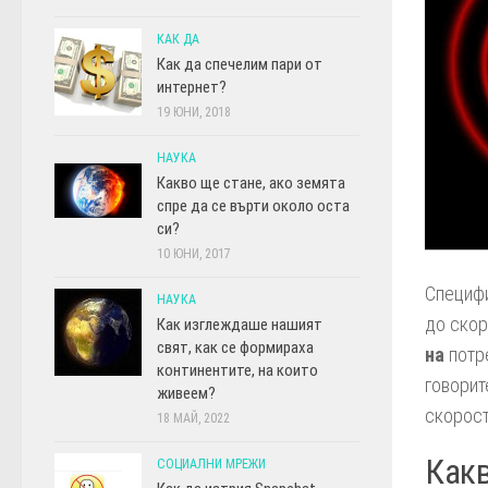
КАК ДА
Как да спечелим пари от
интернет?
19 ЮНИ, 2018
НАУКА
Какво ще стане, ако земята
спре да се върти около оста
си?
10 ЮНИ, 2017
Специфи
НАУКА
до скор
Как изглеждаше нашият
свят, как се формираха
на
потре
континентите, на които
говорит
живеем?
скорост
18 МАЙ, 2022
Какв
СОЦИАЛНИ МРЕЖИ