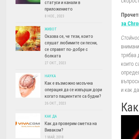
скорос
статуси и канали в
приложението
Прочет
8 НОЕ., 2023
за Chr
ЖИВОТ
Оказва се, че тези, които
Стойнос
слушат любимите си песни,
внимани
се справят по-добре с
трябва 
болката
които с
27 ОКТ., 2023
определ
НАУКА
въпроси
Как е възможно мозъчна
и как д
операция да се извърши дори
когато пациентите са будни?
Как
26 ОКТ., 2023
КАК ДА
Как да проверим сметка на
Виваком?
1 МАЙ, 2018