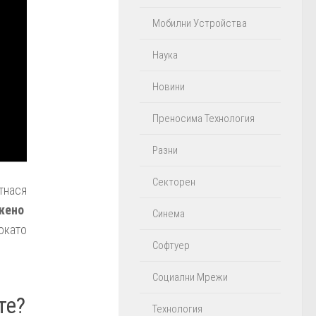
Мобилни Устройства
Наука
Новини
Преносима Технология
Разни
Секторен
тнася
жено
Синема
окато
Софтуер
Социални Мрежи
те?
Технология