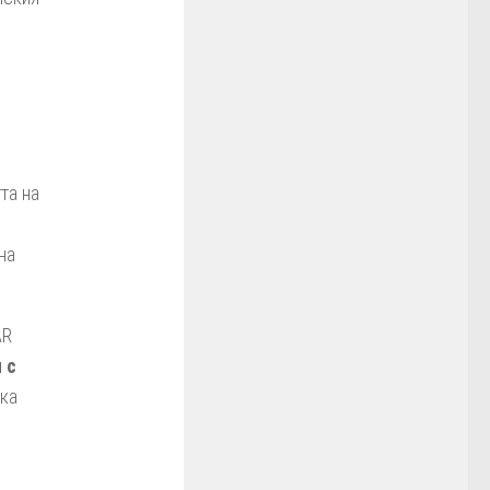
та на
на
AR
 с
ока