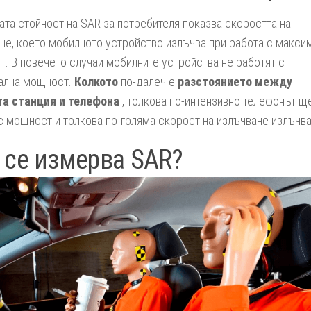
ата стойност на SAR за потребителя показва скоростта на
не, което мобилното устройство излъчва при работа с макси
. В повечето случаи мобилните устройства не работят с
ална мощност.
Колкото
по-далеч е
разстоянието между
та станция и телефона
, толкова по-интензивно телефонът щ
с мощност и толкова по-голяма скорост на излъчване излъчва
 се измерва SAR?