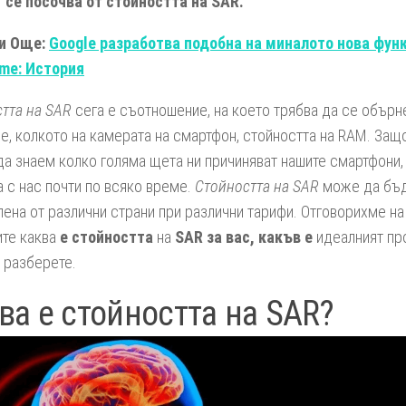
т
се посочва от стойността на SAR.
и Още:
Google разработва подобна на миналото нова фун
ome: История
тта на SAR
сега е съотношение, на което трябва да се обърн
е, колкото на камерата на смартфон, стойността на RAM. Защ
да знаем колко голяма щета ни причиняват нашите смартфони,
а с нас почти по всяко време.
Стойността на SAR
може да бъ
ена от различни страни при различни тарифи. Отговорихме на
те каква
е стойността
на
SAR за вас, какъв е
идеалният пр
а разберете.
ва е стойността на SAR?