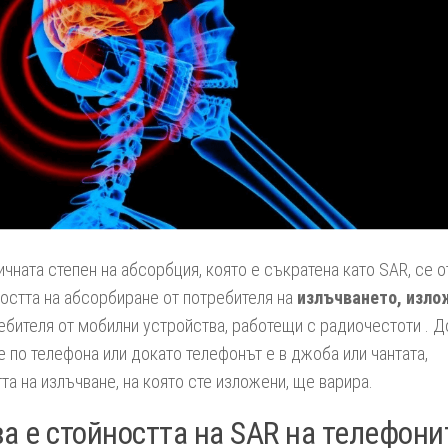
чната степен на абсорбция, която е съкратена като SAR, се о
остта на абсорбиране от потребителя на
излъчването, изло
бителя от мобилни устройства, работещи с радиочестоти . Д
е по телефона или докато телефонът е в джоба или чантата,
та на излъчване, на която сте изложени, ще варира.
а е стойността на SAR на телефони