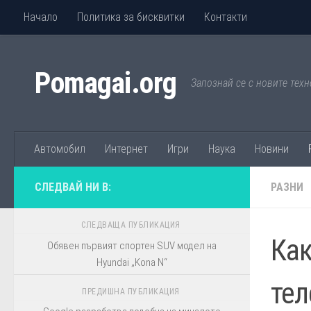
Начало
Политика за бисквитки
Контакти
Към съдържанието
Pomagai.org
Запознай се с новите техн
Автомобил
Интернет
Игри
Наука
Новини
СЛЕДВАЙ НИ В:
РАЗНИ
СЛЕДВАЩА ПУБЛИКАЦИЯ
Как
Обявен първият спортен SUV модел на
Hyundai „Kona N“
тел
ПРЕДИШНА ПУБЛИКАЦИЯ