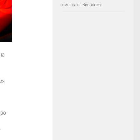
сметка на Виваком?
на
ия
оро
т