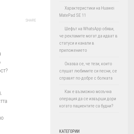
Характеристики на Huawei
MatePad SE 11
SHARE
Шефът на WhatsApp обяви,
че рекламите могат да идват в
статуси и канали в
приложението
я
о
Оказва се, че тези, които
ост?
слушат любимите си песни, се
справят по-добре с болката
Как е възможно мозъчна
,
операция да се извърши дори
стта
когато пациентите са будни?
во
КАТЕГОРИИ