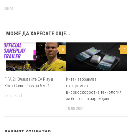
SHARE
МОЖЕ ДА ХАРЕСАТЕ ОЩЕ...
0
0
FIFA 21 Очаквайте EA Play и
Китай забранява
Xbox Game Pass на 6 май
екстремната
високоскоростна технология
08.05.2021
за безжично зареждане
10.08.2021
ВАШИЯТ КОМЕНТАР