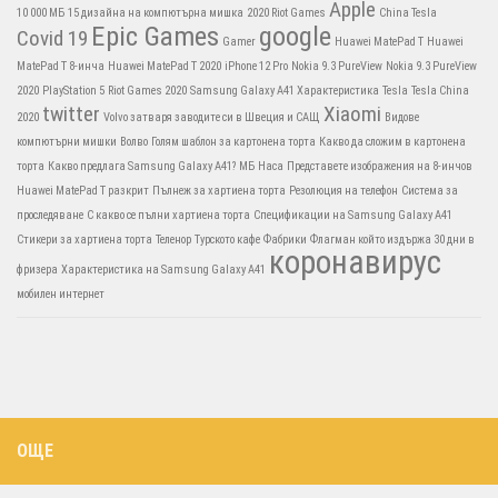
Apple
10 000 МБ
15 дизайна на компютърна мишка
2020 Riot Games
China Tesla
Epic Games
google
Covid 19
Gamer
Huawei MatePad T
Huawei
MatePad T 8-инча
Huawei MatePad T 2020
iPhone 12 Pro
Nokia 9.3 PureView
Nokia 9.3 PureView
2020
PlayStation 5
Riot Games 2020
Samsung Galaxy A41 Характеристика
Tesla
Tesla China
twitter
Xiaomi
2020
Volvo затваря заводите си в Швеция и САЩ
Видове
компютърни мишки
Волво
Голям шаблон за картонена торта
Какво да сложим в картонена
торта
Какво предлага Samsung Galaxy A41?
МБ
Наса
Представете изображения на 8-инчов
Huawei MatePad T разкрит
Пълнеж за хартиена торта
Резолюция на телефон
Система за
проследяване
С какво се пълни хартиена торта
Спецификации на Samsung Galaxy A41
Стикери за хартиена торта
Теленор
Турското кафе
Фабрики
Флагман който издържа 30 дни в
коронавирус
фризера
Характеристика на Samsung Galaxy A41
мобилен интернет
ОЩЕ