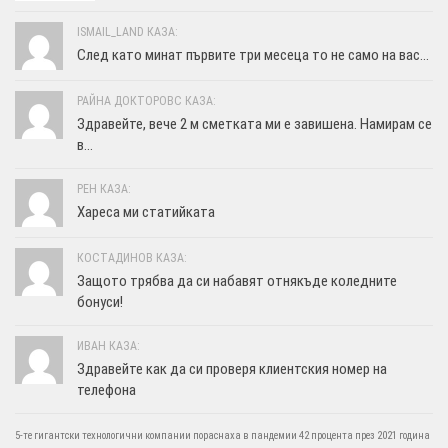
ISMAIL_LAND КАЗА:
След като минат първите три месеца то не само на вас...
РАЙНА ДОКТОРОВС КАЗА:
Здравейте, вече 2 м сметката ми е завишена. Намирам се
в...
РЕН КАЗА:
Хареса ми статийката
КОСТАДИНОВ КАЗА:
Защото трябва да си набавят отнякъде коледните
бонуси!
ИВАН КАЗА:
Здравейте как да си проверя клиентския номер на
телефона
5-те гигантски технологични компании пораснаха в пандемии 42 процента през 2021 година