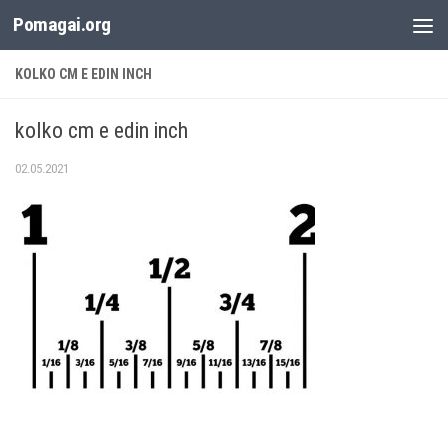
Pomagai.org
Към съдържанието
KOLKO CM E EDIN INCH
kolko cm e edin inch
02.05.2021