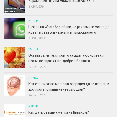
Характеристики на Huawei MatePad SE 11
8 ЮНИ, 2024
ИНТЕРНЕТ
Шефът на WhatsApp обяви, че рекламите могат да
идват в статуси и канали в приложението
8 НОЕ., 2023
ЖИВОТ
Оказва се, че тези, които слушат любимите си
песни, се справят по-добре с болката
27 ОКТ., 2023
НАУКА
Как е възможно мозъчна операция да се извърши
дори когато пациентите са будни?
26 ОКТ., 2023
КАК ДА
Как да проверим сметка на Виваком?