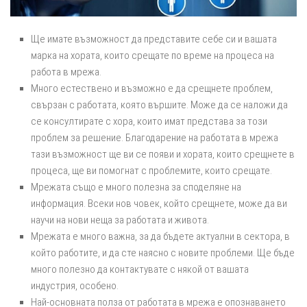
Ще имате възможност да представите себе си и вашата
марка на хората, които срещате по време на процеса на
работа в мрежа.
Много естествено и възможно е да срещнете проблем,
свързан с работата, която вършите. Може да се наложи да
се консултирате с хора, които имат представа за този
проблем за решение. Благодарение на работата в мрежа
тази възможност ще ви се появи и хората, които срещнете в
процеса, ще ви помогнат с проблемите, които срещате.
Мрежата също е много полезна за споделяне на
информация. Всеки нов човек, който срещнете, може да ви
научи на нови неща за работата и живота.
Мрежата е много важна, за да бъдете актуални в сектора, в
който работите, и да сте наясно с новите проблеми. Ще бъде
много полезно да контактувате с някой от вашата
индустрия, особено.
Най-основната полза от работата в мрежа е опознаването