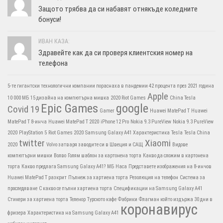
Защото трябва да си набавят отнякъде коледните
бонуси!
ИВАН КАЗА:
Здравейте как да си проверя клиентския номер на
телефона
5-те гигантски технологични компании пораснаха в пандемии 42 процента през 2021 година
Apple
10 000 МБ
15 дизайна на компютърна мишка
2020 Riot Games
China Tesla
Epic Games
google
Covid 19
Gamer
Huawei MatePad T
Huawei
MatePad T 8-инча
Huawei MatePad T 2020
iPhone 12 Pro
Nokia 9.3 PureView
Nokia 9.3 PureView
2020
PlayStation 5
Riot Games 2020
Samsung Galaxy A41 Характеристика
Tesla
Tesla China
twitter
Xiaomi
2020
Volvo затваря заводите си в Швеция и САЩ
Видове
компютърни мишки
Волво
Голям шаблон за картонена торта
Какво да сложим в картонена
торта
Какво предлага Samsung Galaxy A41?
МБ
Наса
Представете изображения на 8-инчов
Huawei MatePad T разкрит
Пълнеж за хартиена торта
Резолюция на телефон
Система за
проследяване
С какво се пълни хартиена торта
Спецификации на Samsung Galaxy A41
Стикери за хартиена торта
Теленор
Турското кафе
Фабрики
Флагман който издържа 30 дни в
коронавирус
фризера
Характеристика на Samsung Galaxy A41