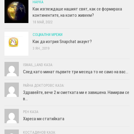
НАУКА
Как изглеждаше нашият свят, как се формираха
континентите, на които живеем?
18 МАЙ, 2022
СОЦИАЛНИ МРЕЖИ
Как да изтрия Snapchat акаунт?
3 ЯН., 2019
ISMAIL_LAND КАЗА:
След като минат първите три месеца то не само на вас...
РАЙНА ДОКТОРОВС КАЗА:
Здравейте, вече 2 м сметката ми е завишена. Намирам се
в...
РЕН КАЗА:
Хареса ми статийката
КОСТАДИНОВ КАЗА: