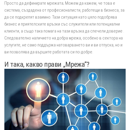
Просто да дефинирате мрежата; Можем да кажем, че това е
система, създадена от професионалисти, работещи в бизнеса, за
да се подкрепят взаимно. Тази ситуация като цяло подобрява
бизнес и приятелските връзки със служители или потенциални
клиенти, а също така помага на тази връзка да спечели доверие .
Следователно наличието на добра мрежа, особено в сектора на
услугите, не само поддържа натоварването ви и ви отпуска, но и
ви позволява да вършите работата си по-добре.
И така, какво прави „Мрежа“?