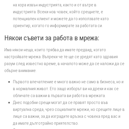
на хора извън индустрията, както и от вътре в
индустрията. Всеки нов човек, който срещнете, е
потенциален клиент и можете да го използвате като
ориентир, когато го информирате за работата си.
Някои съвети за работа в мрежа:
Има някои неща, които трябва да имате предвид, когато
настройвате мрежа. Въпреки че те ще се уредят като здравия
разум след известно време, в началото може да се наложи да се
обърне внимание.
Първото впечатление е много важно не само в бизнеса, но и
в нормалния живот. Ето защо изборът ви на дрехи и как се
обличате са важни в първата ви работа в мрежата.
Днес подобни срещи могат да се правят просто във
виртуална среда, чрез социалните мрежи, но срещите лице в
лице са важни, за да изградите връзка с човека пред вас и
да имате дълготрайно приятелство.