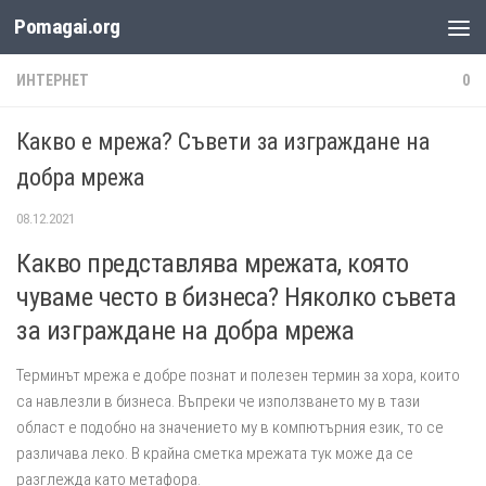
Pomagai.org
Към съдържанието
ИНТЕРНЕТ
0
Какво е мрежа? Съвети за изграждане на
добра мрежа
08.12.2021
Какво представлява мрежата, която
чуваме често в бизнеса? Няколко съвета
за изграждане на добра мрежа
Терминът мрежа е добре познат и полезен термин за хора, които
са навлезли в бизнеса. Въпреки че използването му в тази
област е подобно на значението му в компютърния език, то се
различава леко. В крайна сметка мрежата тук може да се
разглежда като метафора.