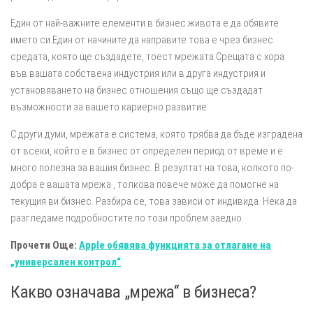
Един от най-важните елементи в бизнес живота е да обявите
името си.Един от начините да направите това е чрез бизнес
средата, която ще създадете, тоест мрежата.Срещата с хора
във вашата собствена индустрия или в друга индустрия и
установяването на бизнес отношения също ще създадат
възможности за вашето кариерно развитие.
С други думи, мрежата е система, която трябва да бъде изградена
от всеки, който е в бизнес от определен период от време и е
много полезна за вашия бизнес. В резултат на това, колкото по-
добра е вашата мрежа , толкова повече може да помогне на
текущия ви бизнес. Разбира се, това зависи от индивида. Нека да
разгледаме подробностите по този проблем заедно.
Прочети Още:
Apple обявява функцията за отлагане на
„универсален контрол“
Какво означава „мрежа“ в бизнеса?