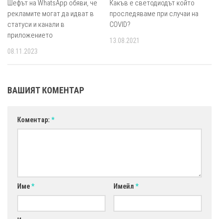
Шефът на WhatsApp обяви, че
Какъв е светодиодът който
рекламите могат да идват в
проследяваме при случаи на
статуси и канали в
COVID?
приложението
13.08.2021
08.11.2023
ВАШИЯТ КОМЕНТАР
Коментар:
*
Име
*
Имейл
*