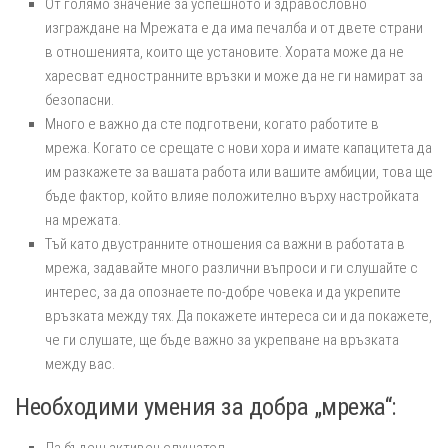
От голямо значение за успешното и здравословно
изграждане на Мрежата е да има печалба и от двете страни
в отношенията, които ще установите. Хората може да не
харесват едностранните връзки и може да не ги намират за
безопасни.
Много е важно да сте подготвени, когато работите в
мрежа. Когато се срещате с нови хора и имате капацитета да
им разкажете за вашата работа или вашите амбиции, това ще
бъде фактор, който влияе положително върху настройката
на мрежата.
Тъй като двустранните отношения са важни в работата в
мрежа, задавайте много различни въпроси и ги слушайте с
интерес, за да опознаете по-добре човека и да укрепите
връзката между тях. Да покажете интереса си и да покажете,
че ги слушате, ще бъде важно за укрепване на връзката
между вас.
Необходими умения за добра „мрежа“: