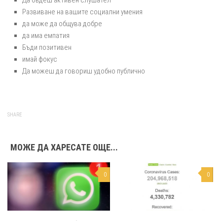
Да бъдеш активен слушател
Развиване на вашите социални умения
да може да общува добре
да има емпатия
Бъди позитивен
имай фокус
Да можеш да говориш удобно публично
SHARE
МОЖЕ ДА ХАРЕСАТЕ ОЩЕ...
0
0