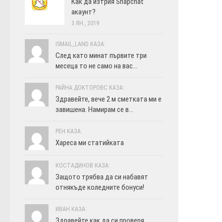
Как да изтрия Snapchat
акаунт?
3 ЯН., 2019
ISMAIL_LAND КАЗА:
След като минат първите три
месеца то не само на вас...
РАЙНА ДОКТОРОВС КАЗА:
Здравейте, вече 2 м сметката ми е
завишена. Намирам се в...
РЕН КАЗА:
Хареса ми статийката
КОСТАДИНОВ КАЗА:
Защото трябва да си набавят
отнякъде коледните бонуси!
ИВАН КАЗА:
Здравейте как да си проверя