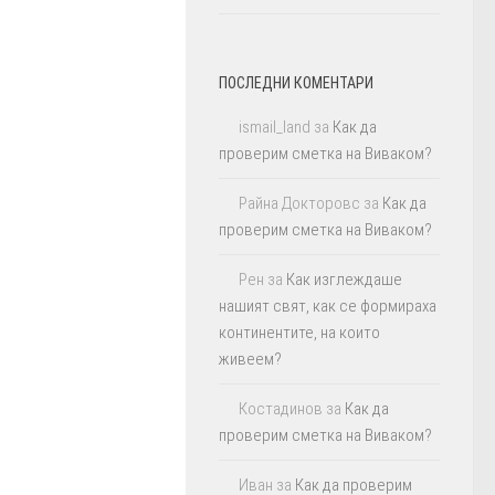
ПОСЛЕДНИ КОМЕНТАРИ
ismail_land
за
Как да
проверим сметка на Виваком?
Райна Докторовс
за
Как да
проверим сметка на Виваком?
Рен
за
Как изглеждаше
нашият свят, как се формираха
континентите, на които
живеем?
Костадинов
за
Как да
проверим сметка на Виваком?
Иван
за
Как да проверим