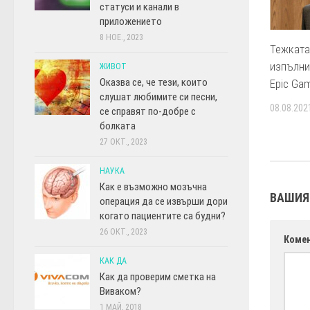
статуси и канали в
приложението
8 НОЕ., 2023
Тежката
изпълни
ЖИВОТ
Оказва се, че тези, които
Epic Ga
слушат любимите си песни,
08.08.202
се справят по-добре с
болката
27 ОКТ., 2023
НАУКА
Как е възможно мозъчна
ВАШИЯ
операция да се извърши дори
когато пациентите са будни?
26 ОКТ., 2023
Коме
КАК ДА
Как да проверим сметка на
Виваком?
1 МАЙ, 2018