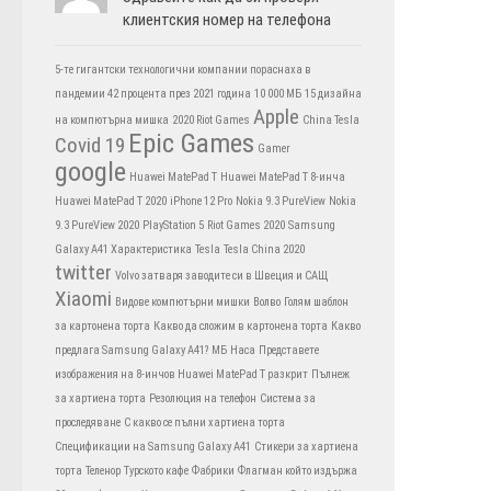
клиентския номер на телефона
5-те гигантски технологични компании пораснаха в
пандемии 42 процента през 2021 година
10 000 МБ
15 дизайна
Apple
на компютърна мишка
2020 Riot Games
China Tesla
Epic Games
Covid 19
Gamer
google
Huawei MatePad T
Huawei MatePad T 8-инча
Huawei MatePad T 2020
iPhone 12 Pro
Nokia 9.3 PureView
Nokia
9.3 PureView 2020
PlayStation 5
Riot Games 2020
Samsung
Galaxy A41 Характеристика
Tesla
Tesla China 2020
twitter
Volvo затваря заводите си в Швеция и САЩ
Xiaomi
Видове компютърни мишки
Волво
Голям шаблон
за картонена торта
Какво да сложим в картонена торта
Какво
предлага Samsung Galaxy A41?
МБ
Наса
Представете
изображения на 8-инчов Huawei MatePad T разкрит
Пълнеж
за хартиена торта
Резолюция на телефон
Система за
проследяване
С какво се пълни хартиена торта
Спецификации на Samsung Galaxy A41
Стикери за хартиена
торта
Теленор
Турското кафе
Фабрики
Флагман който издържа