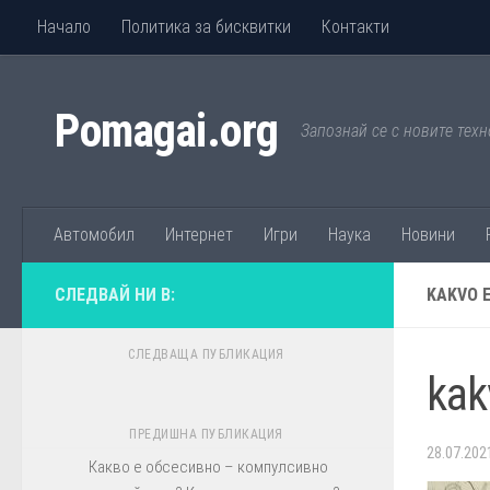
Начало
Политика за бисквитки
Контакти
Към съдържанието
Pomagai.org
Запознай се с новите техн
Автомобил
Интернет
Игри
Наука
Новини
СЛЕДВАЙ НИ В:
KAKVO 
СЛЕДВАЩА ПУБЛИКАЦИЯ
kak
ПРЕДИШНА ПУБЛИКАЦИЯ
28.07.202
Какво е обсесивно – компулсивно