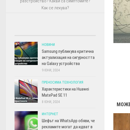
разстройство? Какви са симптомите?
Как се лекува?
НОВИНИ
Samsung публикува критична
актуализация на сигурността
на Galaxy устройства
9 ЮНИ, 2024
ПРЕНОСИМА ТЕХНОЛОГИЯ
Характеристики на Huawei
MatePad SE 11
8 ЮНИ, 2024
МОЖЕ
ИНТЕРНЕТ
Шефът на WhatsApp обяви, че
рекламите могат да идват в