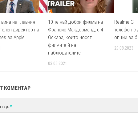
 вина на главния
10-те най-добри филма на
Realme GT 
телен директор на
Франсис Макдорманд, с 4
телефон с 
mes за Apple
Оскара, които носят
опции за б
филмите й на
1
29.08.2023
наблюдателите
03.05.2021
Т КОМЕНТАР
нтар:
*