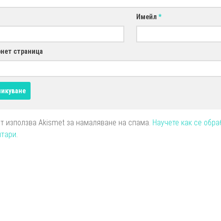
Имейл
*
нет страница
йт използва Akismet за намаляване на спама.
Научете как се обра
нтари
.