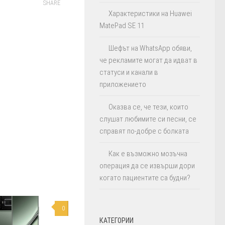
SHARE
Характеристики на Huawei
MatePad SE 11
Шефът на WhatsApp обяви,
че рекламите могат да идват в
статуси и канали в
приложението
Оказва се, че тези, които
слушат любимите си песни, се
справят по-добре с болката
Как е възможно мозъчна
операция да се извърши дори
когато пациентите са будни?
0
КАТЕГОРИИ