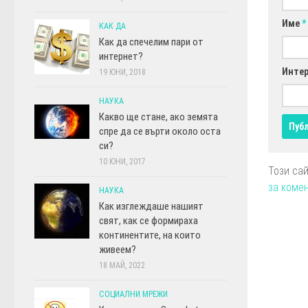
Име
*
КАК ДА
Как да спечелим пари от
интернет?
Интер
19 ЮНИ, 2018
НАУКА
Какво ще стане, ако земята
спре да се върти около оста
си?
10 ЮНИ, 2017
Този са
за коме
НАУКА
Как изглеждаше нашият
свят, как се формираха
континентите, на които
живеем?
18 МАЙ, 2022
СОЦИАЛНИ МРЕЖИ