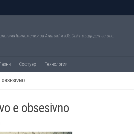
ологии!Приложения за Android и iOS.Сайт създаден за вас.
Разни
Софтуер
Технология
E OBSESIVNO
vo e obsesivno
1