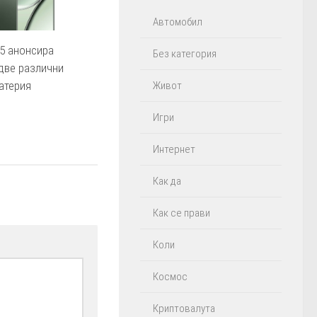
Автомобил
5 анонсира
Без категория
две различни
атерия
Живот
Игри
Интернет
Как да
Как се прави
Коли
Космос
Криптовалута