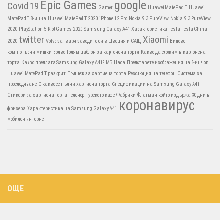
Epic Games
google
Covid 19
Gamer
Huawei MatePad T
Huawei
MatePad T 8-инча
Huawei MatePad T 2020
iPhone 12 Pro
Nokia 9.3 PureView
Nokia 9.3 PureView
2020
PlayStation 5
Riot Games 2020
Samsung Galaxy A41 Характеристика
Tesla
Tesla China
twitter
Xiaomi
2020
Volvo затваря заводите си в Швеция и САЩ
Видове
компютърни мишки
Волво
Голям шаблон за картонена торта
Какво да сложим в картонена
торта
Какво предлага Samsung Galaxy A41?
МБ
Наса
Представете изображения на 8-инчов
Huawei MatePad T разкрит
Пълнеж за хартиена торта
Резолюция на телефон
Система за
проследяване
С какво се пълни хартиена торта
Спецификации на Samsung Galaxy A41
Стикери за хартиена торта
Теленор
Турското кафе
Фабрики
Флагман който издържа 30 дни в
коронавирус
фризера
Характеристика на Samsung Galaxy A41
мобилен интернет
ОЩЕ