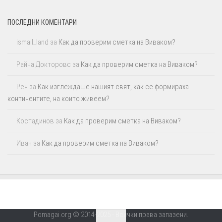
ПОСЛЕДНИ КОМЕНТАРИ
ismail_land
за
Как да проверим сметка на Виваком?
Райна Докторовс
за
Как да проверим сметка на Виваком?
Рен
за
Как изглеждаше нашият свят, как се формираха
континентите, на които живеем?
Костадинов
за
Как да проверим сметка на Виваком?
Иван
за
Как да проверим сметка на Виваком?
Pomagai.org © 2014-2025 - Всички права запазени.