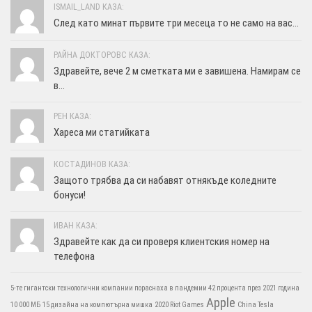
ISMAIL_LAND КАЗА:
След като минат първите три месеца то не само на вас...
РАЙНА ДОКТОРОВС КАЗА:
Здравейте, вече 2 м сметката ми е завишена. Намирам се
в...
РЕН КАЗА:
Хареса ми статийката
КОСТАДИНОВ КАЗА:
Защото трябва да си набавят отнякъде коледните
бонуси!
ИВАН КАЗА:
Здравейте как да си проверя клиентския номер на
телефона
5-те гигантски технологични компании пораснаха в пандемии 42 процента през 2021 година
Apple
10 000 МБ
15 дизайна на компютърна мишка
2020 Riot Games
China Tesla