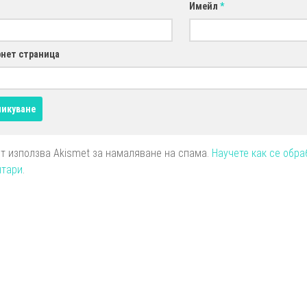
Имейл
*
нет страница
йт използва Akismet за намаляване на спама.
Научете как се обра
нтари
.