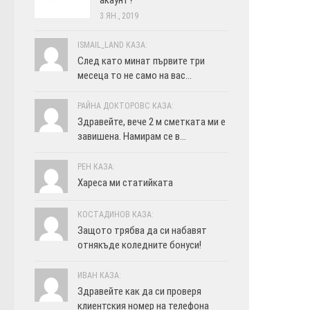
3 ЯН., 2019
ISMAIL_LAND КАЗА:
След като минат първите три
месеца то не само на вас...
РАЙНА ДОКТОРОВС КАЗА:
Здравейте, вече 2 м сметката ми е
завишена. Намирам се в...
РЕН КАЗА:
Хареса ми статийката
КОСТАДИНОВ КАЗА:
Защото трябва да си набавят
отнякъде коледните бонуси!
ИВАН КАЗА:
Здравейте как да си проверя
клиентския номер на телефона