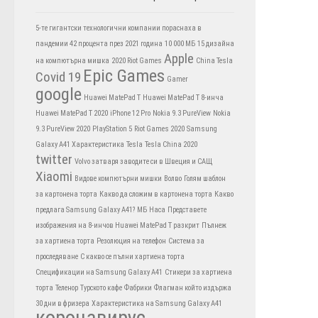
5-те гигантски технологични компании пораснаха в
пандемии 42 процента през 2021 година
10 000 МБ
15 дизайна
Apple
на компютърна мишка
2020 Riot Games
China Tesla
Epic Games
Covid 19
Gamer
google
Huawei MatePad T
Huawei MatePad T 8-инча
Huawei MatePad T 2020
iPhone 12 Pro
Nokia 9.3 PureView
Nokia
9.3 PureView 2020
PlayStation 5
Riot Games 2020
Samsung
Galaxy A41 Характеристика
Tesla
Tesla China 2020
twitter
Volvo затваря заводите си в Швеция и САЩ
Xiaomi
Видове компютърни мишки
Волво
Голям шаблон
за картонена торта
Какво да сложим в картонена торта
Какво
предлага Samsung Galaxy A41?
МБ
Наса
Представете
изображения на 8-инчов Huawei MatePad T разкрит
Пълнеж
за хартиена торта
Резолюция на телефон
Система за
проследяване
С какво се пълни хартиена торта
Спецификации на Samsung Galaxy A41
Стикери за хартиена
торта
Теленор
Турското кафе
Фабрики
Флагман който издържа
30 дни в фризера
Характеристика на Samsung Galaxy A41
коронавирус