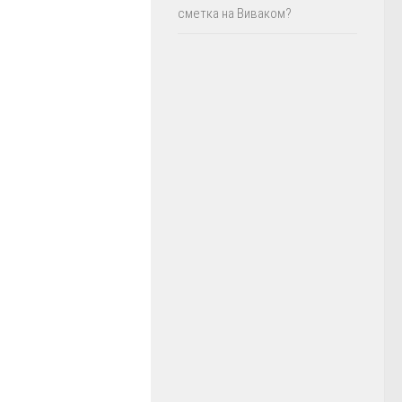
сметка на Виваком?