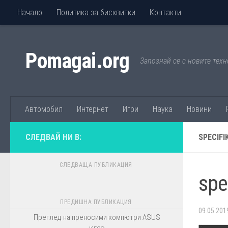
Начало
Политика за бисквитки
Контакти
Към съдържанието
Pomagai.org
Запознай се с новите техн
Автомобил
Интернет
Игри
Наука
Новини
СЛЕДВАЙ НИ В:
SPECIFI
СЛЕДВАЩА ПУБЛИКАЦИЯ
spe
ПРЕДИШНА ПУБЛИКАЦИЯ
09.05.201
Преглед на преносими компютри ASUS