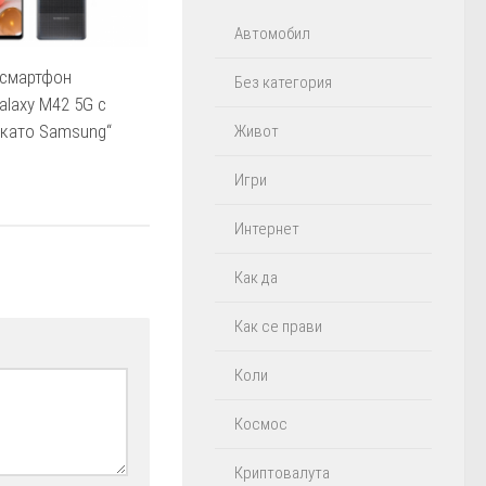
Автомобил
 смартфон
Без категория
laxy M42 5G с
 като Samsung“
Живот
Игри
Интернет
Как да
Как се прави
Коли
Космос
Криптовалута