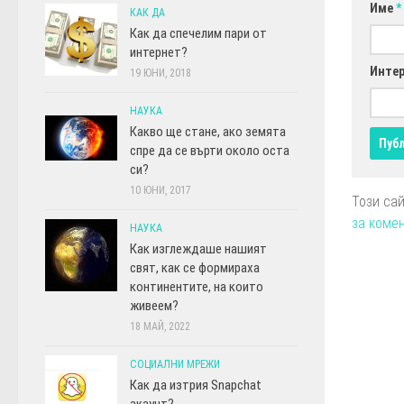
Име
*
КАК ДА
Как да спечелим пари от
интернет?
Интер
19 ЮНИ, 2018
НАУКА
Какво ще стане, ако земята
спре да се върти около оста
си?
10 ЮНИ, 2017
Този са
за коме
НАУКА
Как изглеждаше нашият
свят, как се формираха
континентите, на които
живеем?
18 МАЙ, 2022
СОЦИАЛНИ МРЕЖИ
Как да изтрия Snapchat
акаунт?