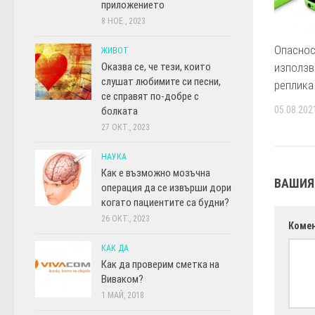
приложението
8 НОЕ., 2023
Опаснос
ЖИВОТ
Оказва се, че тези, които
използв
слушат любимите си песни,
реплика
се справят по-добре с
05.08.202
болката
27 ОКТ., 2023
НАУКА
Как е възможно мозъчна
ВАШИЯ
операция да се извърши дори
когато пациентите са будни?
26 ОКТ., 2023
Коме
КАК ДА
Как да проверим сметка на
Виваком?
1 МАЙ, 2018