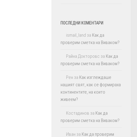
ПОСЛЕДНИ КОМЕНТАРИ
ismail_land
за
Как да
проверим сметка на Виваком?
Райна Докторовс
за
Как да
проверим сметка на Виваком?
Рен
за
Как изглеждаше
нашият свят, как се формираха
континентите, на които
живеем?
Костадинов
за
Как да
проверим сметка на Виваком?
Иван
за
Как да проверим