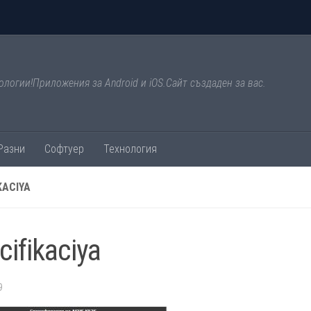
ологии!Приложения за Android и iOS.Сайт създаден за вас.
Разни
Софтуер
Технология
KACIYA
cifikaciya
9