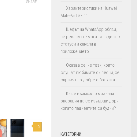
SHARE
Характеристики на Huawei
MatePad SE 11
Шефът на WhatsApp обяви,
че рекламите могат да идват в
статуси и канали в
приложението
Оказва се, че тези, които
слушат любимите си песни, се
справят по-добре с болката
Как е възможно мозъчна
операция да се извърши дори
когато пациентите са будни?
0
КАТЕГОРИИ