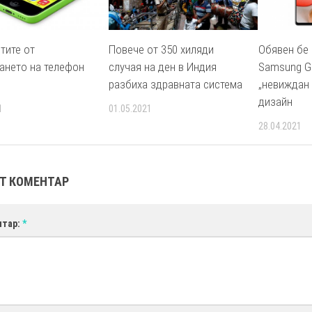
тите от
Повече от 350 хиляди
Обявен бе
ането на телефон
случая на ден в Индия
Samsung Ga
разбиха здравната система
„невиждан
дизайн
1
01.05.2021
28.04.2021
Т КОМЕНТАР
нтар:
*