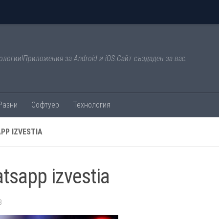
ологии!Приложения за Android и iOS.Сайт създаден за вас.
Разни
Софтуер
Технология
PP IZVESTIA
tsapp izvestia
3