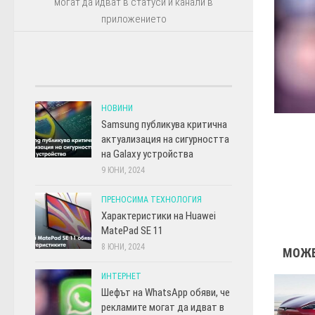
могат да идват в статуси и канали в
приложението
НОВИНИ
Samsung публикува критична
актуализация на сигурността
на Galaxy устройства
9 ЮНИ, 2024
ПРЕНОСИМА ТЕХНОЛОГИЯ
Характеристики на Huawei
MatePad SE 11
8 ЮНИ, 2024
МОЖЕ
ИНТЕРНЕТ
Шефът на WhatsApp обяви, че
рекламите могат да идват в