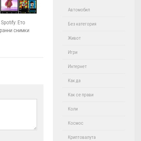
Автомобил
Spotify: Ето
Без категория
кранни снимки
Живот
Игри
Интернет
Как да
Как се прави
Коли
Космос
Криптовалута