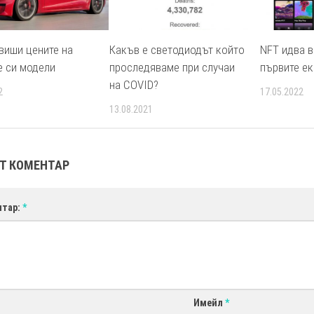
овиши цените на
Какъв е светодиодът който
NFT идва в 
е си модели
проследяваме при случаи
първите е
на COVID?
2
17.05.2022
13.08.2021
Т КОМЕНТАР
нтар:
*
Имейл
*