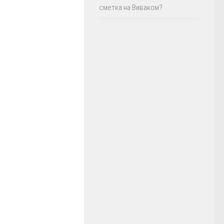
сметка на Виваком?