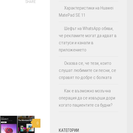
SHARE
Характеристики на Huawei
MatePad SE 11
Шефът на WhatsApp обяви,
че рекламите могат да идват в
статуси и канали в
приложението
Оказва се, че тези, които
слушат любимите си песни, се
справят по-добре с болката
Как е възможно мозъчна
операция да се извърши дори
когато пациентите са будни?
0
КАТЕГОРИИ