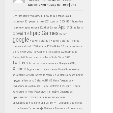
клиентския номер на телефона
5-те гигантски технологични компании пораснаха в
пандемии 42 процента през 2021 година
10 000 МБ
15 дизайна
Apple
на компютърна мишка
2020 Riot Games
China Tesla
Epic Games
Covid 19
Gamer
google
Huawei MatePad T
Huawei MatePad T 8-инча
Huawei MatePad T 2020
iPhone 12 Pro
Nokia 9.3 PureView
Nokia
9.3 PureView 2020
PlayStation 5
Riot Games 2020
Samsung
Galaxy A41 Характеристика
Tesla
Tesla China 2020
twitter
Volvo затваря заводите си в Швеция и САЩ
Xiaomi
Видове компютърни мишки
Волво
Голям шаблон
за картонена торта
Какво да сложим в картонена торта
Какво
предлага Samsung Galaxy A41?
МБ
Наса
Представете
изображения на 8-инчов Huawei MatePad T разкрит
Пълнеж
за хартиена торта
Резолюция на телефон
Система за
проследяване
С какво се пълни хартиена торта
Спецификации на Samsung Galaxy A41
Стикери за хартиена
торта
Теленор
Турското кафе
Фабрики
Флагман който издържа