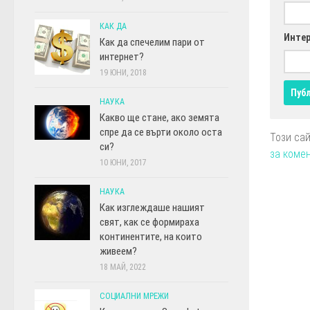
КАК ДА
Интер
Как да спечелим пари от
интернет?
19 ЮНИ, 2018
НАУКА
Какво ще стане, ако земята
спре да се върти около оста
Този са
си?
за коме
10 ЮНИ, 2017
НАУКА
Как изглеждаше нашият
свят, как се формираха
континентите, на които
живеем?
18 МАЙ, 2022
СОЦИАЛНИ МРЕЖИ