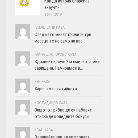
Как да изтрия Snapchat
акаунт?
3 ЯН., 2019
ISMAIL_LAND КАЗА:
След като минат първите три
месеца то не само на вас...
РАЙНА ДОКТОРОВС КАЗА:
Здравейте, вече 2 м сметката ми е
завишена. Намирам се в...
РЕН КАЗА:
Хареса ми статийката
КОСТАДИНОВ КАЗА:
Защото трябва да си набавят
отнякъде коледните бонуси!
ИВАН КАЗА:
Здравейте как да си проверя