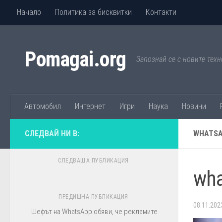
Начало
Политика за бисквитки
Контакти
Към съдържанието
Pomagai.org
Запознай се с новите техн
Автомобил
Интернет
Игри
Наука
Новини
СЛЕДВАЙ НИ В:
WHATSA
СЛЕДВАЩА ПУБЛИКАЦИЯ
wha
ПРЕДИШНА ПУБЛИКАЦИЯ
08.11.202
Шефът на WhatsApp обяви, че рекламите