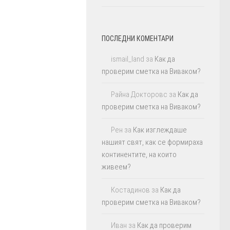
ПОСЛЕДНИ КОМЕНТАРИ
ismail_land
за
Как да
проверим сметка на Виваком?
Райна Докторовс
за
Как да
проверим сметка на Виваком?
Рен
за
Как изглеждаше
нашият свят, как се формираха
континентите, на които
живеем?
Костадинов
за
Как да
проверим сметка на Виваком?
Иван
за
Как да проверим