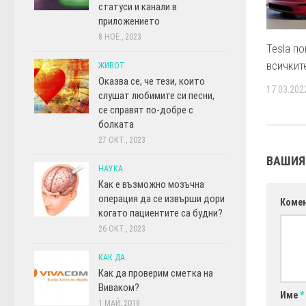
статуси и канали в
приложението
8 НОЕ., 2023
Tesla п
всичкит
ЖИВОТ
Оказва се, че тези, които
17.03.202
слушат любимите си песни,
се справят по-добре с
болката
27 ОКТ., 2023
ВАШИЯ
НАУКА
Как е възможно мозъчна
операция да се извърши дори
Коме
когато пациентите са будни?
26 ОКТ., 2023
КАК ДА
Как да проверим сметка на
Виваком?
Име
*
1 МАЙ, 2018