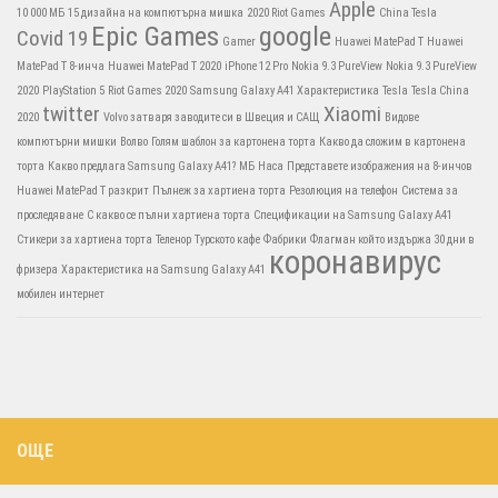
Apple
10 000 МБ
15 дизайна на компютърна мишка
2020 Riot Games
China Tesla
Epic Games
google
Covid 19
Gamer
Huawei MatePad T
Huawei
MatePad T 8-инча
Huawei MatePad T 2020
iPhone 12 Pro
Nokia 9.3 PureView
Nokia 9.3 PureView
2020
PlayStation 5
Riot Games 2020
Samsung Galaxy A41 Характеристика
Tesla
Tesla China
twitter
Xiaomi
2020
Volvo затваря заводите си в Швеция и САЩ
Видове
компютърни мишки
Волво
Голям шаблон за картонена торта
Какво да сложим в картонена
торта
Какво предлага Samsung Galaxy A41?
МБ
Наса
Представете изображения на 8-инчов
Huawei MatePad T разкрит
Пълнеж за хартиена торта
Резолюция на телефон
Система за
проследяване
С какво се пълни хартиена торта
Спецификации на Samsung Galaxy A41
Стикери за хартиена торта
Теленор
Турското кафе
Фабрики
Флагман който издържа 30 дни в
коронавирус
фризера
Характеристика на Samsung Galaxy A41
мобилен интернет
ОЩЕ