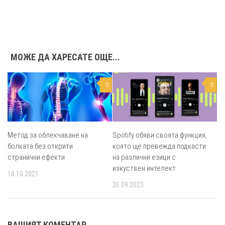
МОЖЕ ДА ХАРЕСАТЕ ОЩЕ...
0
0
Метод за облекчаване на
Spotify обяви своята функция,
болката без открити
която ще превежда подкасти
странични ефекти
на различни езици с
изкуствен интелект
18.10.2021
26.09.2023
ВАШИЯТ КОМЕНТАР