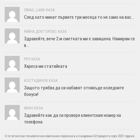
ISMAIL_LAND КАЗА:
След като минат първите три месеца то не само на вас...
РАЙНА ДОКТОРОВС КАЗА:
Здравейте, вече 2 м сметката ми е завишена. Намирам се
в...
РЕН КАЗА:
Хареса ми статийката
КОСТАДИНОВ КАЗА:
Защото трябва да си набавят отнякъде коледните
бонуси!
ИВАН КАЗА:
Здравейте как да си проверя клиентския номер на
телефона
5-те гигантски технологични компании пораснаха в пандемии 42 процента през 2021 година