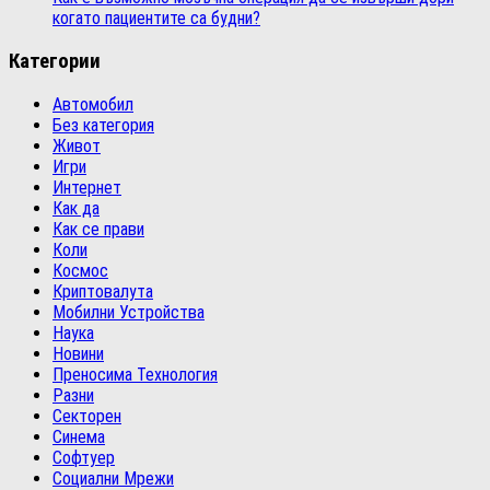
когато пациентите са будни?
Категории
Автомобил
Без категория
Живот
Игри
Интернет
Как да
Как се прави
Коли
Космос
Криптовалута
Мобилни Устройства
Наука
Новини
Преносима Технология
Разни
Секторен
Синема
Софтуер
Социални Мрежи