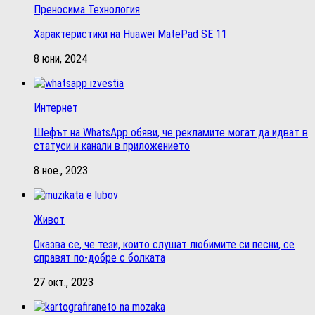
Преносима Технология
Характеристики на Huawei MatePad SE 11
8 юни, 2024
Интернет
Шефът на WhatsApp обяви, че рекламите могат да идват в
статуси и канали в приложението
8 ное., 2023
Живот
Оказва се, че тези, които слушат любимите си песни, се
справят по-добре с болката
27 окт., 2023