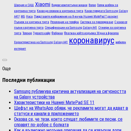
Xiaomi
Швеция и САЩ
Видове компютърни мишки
Волво
Голям шаблон за
картонена торта
Какво да сложим в картонена торта
Какво предлага Samsung Galaxy
A41?
МБ
Наса
Представете изображения на 8-инчов Huawei MatePad T разкрит
Пълнеж за хартиена торта
Резолюция на телефон
Система за проследяване
С какво се
пълни хартиена торта
Спецификации на Samsung Galaxy A41
Стикери за хартиена
торта
Теленор
Турското кафе
Фабрики
Флагман който издържа 30 дни в фризера
коронавирус
Характеристика на Samsung Galaxy A41
мобилен
интернет
Още
Последни публикации
Samsung публикува критична актуализация на сигурността
на Galaxy устройства
Характеристики на Huawei MatePad SE 11
Шефът на WhatsApp обяви, че рекламите могат да идват в
статуси и канали в приложението
Оказва се, че тези, които слушат любимите си песни, се
справят по-добре с болката
Как е възможно мозъчна операция да се извърши дори