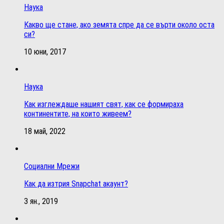
Наука
Какво ще стане, ако земята спре да се върти около оста
си?
10 юни, 2017
Наука
Как изглеждаше нашият свят, как се формираха
континентите, на които живеем?
18 май, 2022
Социални Мрежи
Как да изтрия Snapchat акаунт?
3 ян., 2019