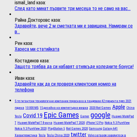
ismail_land каза:
След като минат първите три месеца то не само на вас...
Райна Докторовс каза:
Здравейте, вече 2 м сметката ми е завишена. Намирам се
в...
Рен каза:
Хареса ми статийката
Костадинов каза:
Защото трябва да си набавят отнякъде коледните бонуси!
Иван каза:
Здравейте как да си проверя клиентския номер на
телефона
5-те гигантски технологични компании пораснаха в пандемии 42 процента през 2021
Apple
година
10 000 МБ
15 дизайна на компютърна мишка
2020 Riot Games
China
Epic Games
google
Covid 19
Tesla
Gamer
Huawei MatePad
T
Huawei MatePad T 8-инча
Huawei MatePad T 2020
iPhone 12 Pro
Nokia 9.3 PureView
Nokia 9.3 PureView 2020
PlayStation 5
Riot Games 2020
Samsung Galaxy A41
twitter
Характеристика
Tesla
Tesla China 2020
Volvo затваря заводите си в