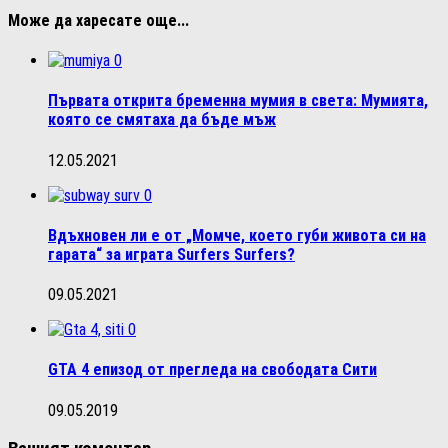
Може да харесате още...
0
Първата открита бременна мумия в света: Мумията,
която се смятаха да бъде мъж
12.05.2021
0
Вдъхновен ли е от „Момче, което губи живота си на
гарата“ за играта Surfers Surfers?
09.05.2021
0
GTA 4 епизод от прегледа на свободата Сити
09.05.2019