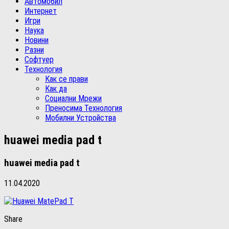
Автомобил
Интернет
Игри
Наука
Новини
Разни
Софтуер
Технология
Как се прави
Как да
Социални Мрежи
Преносима Технология
Мобилни Устройства
huawei media pad t
huawei media pad t
11.04.2020
Share