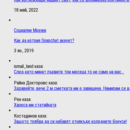
18 май, 2022
Социални Мрежи
Как да изтрия Snapchat акаунт?
3 ян., 2019
ismail_land каза:
След като минат първите три месеца то не само на вас...
Райна Докторовс каза:
Здравейте, вече 2 м сметката ми е завишена. Намирам се в.
Рен каза:
Хареса ми статийката
Костадинов каза:
Защото трябва да си набавят отнякъде коледните бонуси!