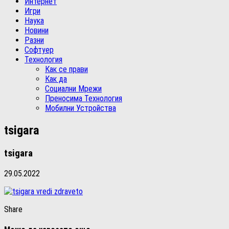
Интернет
Игри
Наука
Новини
Разни
Софтуер
Технология
Как се прави
Как да
Социални Мрежи
Преносима Технология
Мобилни Устройства
tsigara
tsigara
29.05.2022
Share