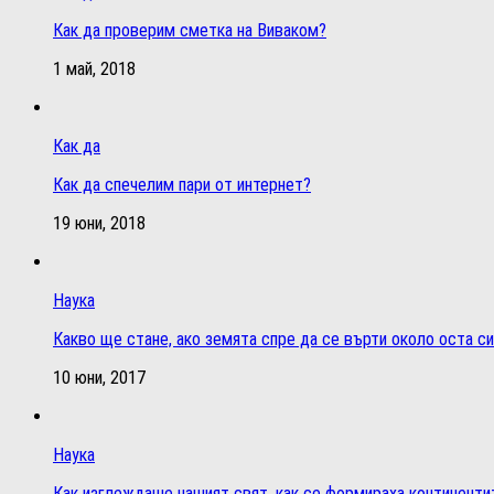
Как да проверим сметка на Виваком?
1 май, 2018
Как да
Как да спечелим пари от интернет?
19 юни, 2018
Наука
Какво ще стане, ако земята спре да се върти около оста си
10 юни, 2017
Наука
Как изглеждаше нашият свят, как се формираха континенти