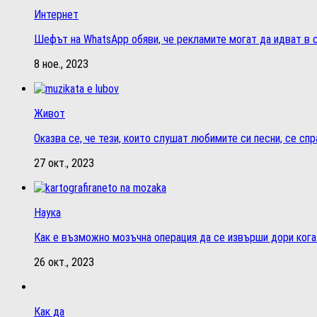
Интернет
Шефът на WhatsApp обяви, че рекламите могат да идват в 
8 ное., 2023
Живот
Оказва се, че тези, които слушат любимите си песни, се сп
27 окт., 2023
Наука
Как е възможно мозъчна операция да се извърши дори кога
26 окт., 2023
Как да