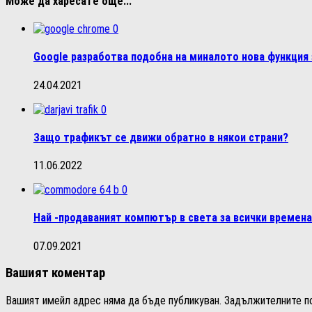
Може да харесате още...
0
Google разработва подобна на миналото нова функция 
24.04.2021
0
Защо трафикът се движи обратно в някои страни?
11.06.2022
0
Най -продаваният компютър в света за всички времена
07.09.2021
Вашият коментар
Вашият имейл адрес няма да бъде публикуван.
Задължителните п