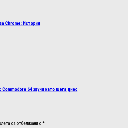
за Chrome: История
: Commodore 64 звучи като шега днес
олета са отбелязани с
*