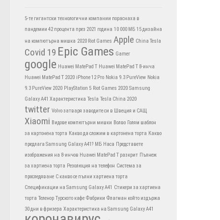
5-те гигантски технологични компании пораснаха в
пандемии 42 процента през 2021 година
10 000 МБ
15 дизайна
Apple
на компютърна мишка
2020 Riot Games
China Tesla
Epic Games
Covid 19
Gamer
google
Huawei MatePad T
Huawei MatePad T 8-инча
Huawei MatePad T 2020
iPhone 12 Pro
Nokia 9.3 PureView
Nokia
9.3 PureView 2020
PlayStation 5
Riot Games 2020
Samsung
Galaxy A41 Характеристика
Tesla
Tesla China 2020
twitter
Volvo затваря заводите си в Швеция и САЩ
Xiaomi
Видове компютърни мишки
Волво
Голям шаблон
за картонена торта
Какво да сложим в картонена торта
Какво
предлага Samsung Galaxy A41?
МБ
Наса
Представете
изображения на 8-инчов Huawei MatePad T разкрит
Пълнеж
за хартиена торта
Резолюция на телефон
Система за
проследяване
С какво се пълни хартиена торта
Спецификации на Samsung Galaxy A41
Стикери за хартиена
торта
Теленор
Турското кафе
Фабрики
Флагман който издържа
30 дни в фризера
Характеристика на Samsung Galaxy A41
коронавирус