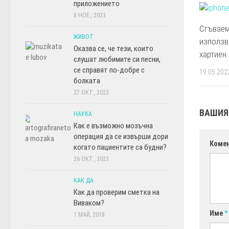
приложението
8 НОЕ., 2023
Сгъваем
ЖИВОТ
използв
Оказва се, че тези, които
хартиен
слушат любимите си песни,
се справят по-добре с
19.05.202
болката
27 ОКТ., 2023
ВАШИЯ
НАУКА
Как е възможно мозъчна
операция да се извърши дори
Коме
когато пациентите са будни?
26 ОКТ., 2023
КАК ДА
Как да проверим сметка на
Виваком?
Име
*
1 МАЙ, 2018