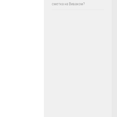
сметка на Виваком?