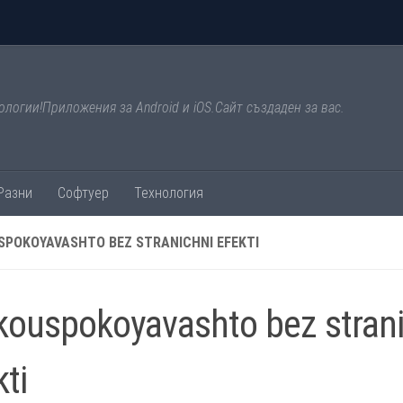
ологии!Приложения за Android и iOS.Сайт създаден за вас.
Разни
Софтуер
Технология
SPOKOYAVASHTO BEZ STRANICHNI EFEKTI
kouspokoyavashto bez stran
kti