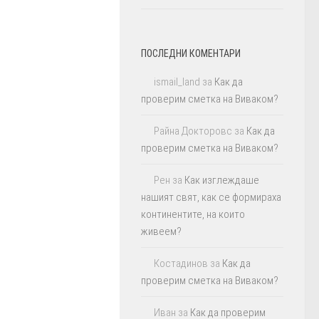
ПОСЛЕДНИ КОМЕНТАРИ
ismail_land
за
Как да
проверим сметка на Виваком?
Райна Докторовс
за
Как да
проверим сметка на Виваком?
Рен
за
Как изглеждаше
нашият свят, как се формираха
континентите, на които
живеем?
Костадинов
за
Как да
проверим сметка на Виваком?
Иван
за
Как да проверим