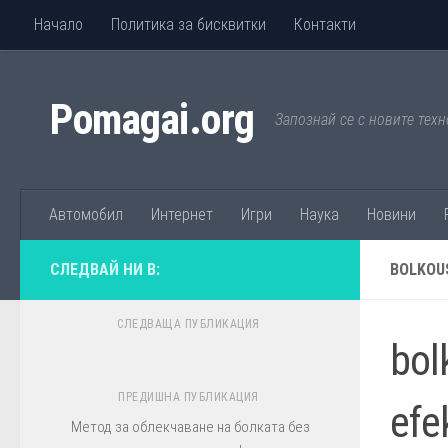
Начало
Политика за бисквитки
Контакти
Към съдържанието
Pomagai.org
Запознай се с новите техн
Автомобил
Интернет
Игри
Наука
Новини
СЛЕДВАЙ НИ В:
BOLKOU
СЛЕДВАЩА ПУБЛИКАЦИЯ
bol
ПРЕДИШНА ПУБЛИКАЦИЯ
efe
Метод за облекчаване на болката без