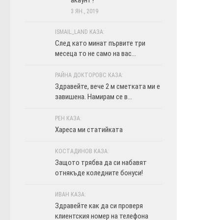
3 ЯН., 2019
ISMAIL_LAND КАЗА:
След като минат първите три
месеца то не само на вас...
РАЙНА ДОКТОРОВС КАЗА:
Здравейте, вече 2 м сметката ми е
завишена. Намирам се в...
РЕН КАЗА:
Хареса ми статийката
КОСТАДИНОВ КАЗА:
Защото трябва да си набавят
отнякъде коледните бонуси!
ИВАН КАЗА:
Здравейте как да си проверя
клиентския номер на телефона