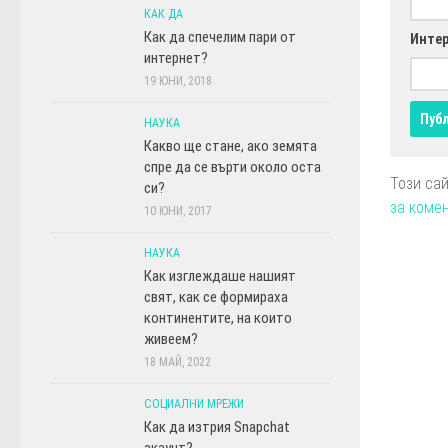
КАК ДА
Как да спечелим пари от
Интер
интернет?
19 ЮНИ, 2018
НАУКА
Какво ще стане, ако земята
спре да се върти около оста
Този са
си?
за коме
10 ЮНИ, 2017
НАУКА
Как изглеждаше нашият
свят, как се формираха
континентите, на които
живеем?
18 МАЙ, 2022
СОЦИАЛНИ МРЕЖИ
Как да изтрия Snapchat
акаунт?