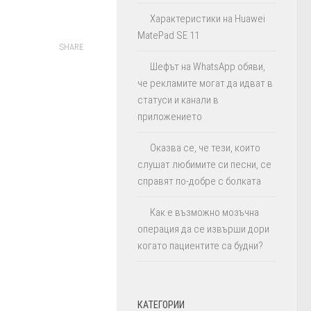
Характеристики на Huawei
MatePad SE 11
SHARE
Шефът на WhatsApp обяви,
че рекламите могат да идват в
статуси и канали в
приложението
Оказва се, че тези, които
слушат любимите си песни, се
справят по-добре с болката
Как е възможно мозъчна
операция да се извърши дори
когато пациентите са будни?
КАТЕГОРИИ