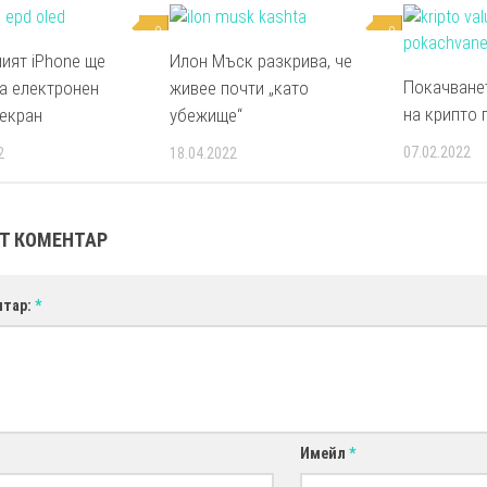
0
0
ият iPhone ще
Илон Мъск разкрива, че
Покачванет
а електронен
живее почти „като
на крипто 
 екран
убежище“
07.02.2022
2
18.04.2022
Т КОМЕНТАР
нтар:
*
Имейл
*