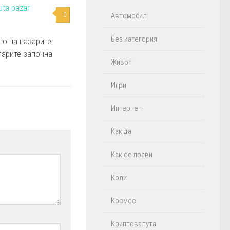
0
Автомобил
Без категория
о на пазарите
парите започна
Живот
Игри
Интернет
Как да
Как се прави
Коли
Космос
Криптовалута