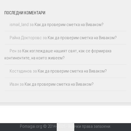
ПОСЛЕДНИ КОМЕНТАРИ
ismail_land
за
Как да проверим сметка на Виваком?
Райна Докторовс
за
Как да проверим сметка на Виваком?
Рен
за
Как изглеждаше нашият свят, как се формираха
континентите, на които живеем?
Костадинов
за
Как да проверим сметка на Виваком?
Иван
за
Как да проверим сметка на Виваком?
Pomagai.org © 2014-2025 - Всички права запазени.