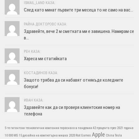
ISMAIL_LAND КАЗА:
След като минат първите три месеца то не само на вас...
РАЙНА ДОКТОРОВС КАЗА:
Здравейте, вече 2 м сметката ми е завишена. Намирам се
в...
РЕН КАЗА:
Хареса ми статийката
КОСТАДИНОВ КАЗА:
Защото трябва да си набавят отнякъде коледните
бонуси!
ИВАН КАЗА:
Здравейте как да си проверя клиентския номер на
телефона
5-те гигантски технологични компании пораснаха в пандемии 42 процента през 2021 година
Apple
10 000 МБ
15 дизайна на компютърна мишка
2020 Riot Games
China Tesla