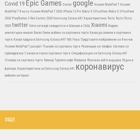
Epic Games
google
Covid 19
Gamer
Huawei MatePad T
Huawei
MatePad T 8-инча
Huawei MatePad T 2020
iPhone 12 Pro
Nokia 9.3 PureView
Nokia 9.3 PureView
2020
PlayStation 5
Riot Games 2020
Samsung Galaxy A41 Характеристика
Tesla
Tesla China
twitter
Xiaomi
2020
Volvo затваря заводите си в Швеция и САЩ
Видове
компютърни мишки
Волво
Голям шаблон за картонена торта
Какво да сложим в картонена
торта
Какво предлага Samsung Galaxy A41?
МБ
Наса
Представете изображения на 8-инчов
Huawei MatePad T разкрит
Пълнеж за хартиена торта
Резолюция на телефон
Система за
проследяване
С какво се пълни хартиена торта
Спецификации на Samsung Galaxy A41
Стикери за хартиена торта
Теленор
Турското кафе
Фабрики
Флагман който издържа 30 дни в
коронавирус
фризера
Характеристика на Samsung Galaxy A41
мобилен интернет
ОЩЕ