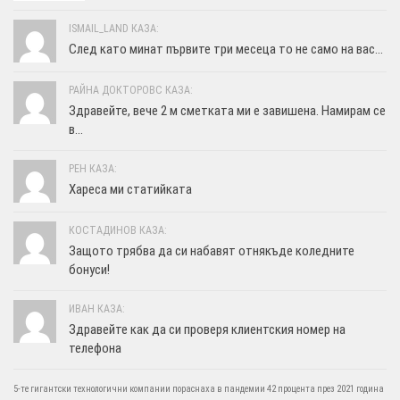
ISMAIL_LAND КАЗА:
След като минат първите три месеца то не само на вас...
РАЙНА ДОКТОРОВС КАЗА:
Здравейте, вече 2 м сметката ми е завишена. Намирам се
в...
РЕН КАЗА:
Хареса ми статийката
КОСТАДИНОВ КАЗА:
Защото трябва да си набавят отнякъде коледните
бонуси!
ИВАН КАЗА:
Здравейте как да си проверя клиентския номер на
телефона
5-те гигантски технологични компании пораснаха в пандемии 42 процента през 2021 година