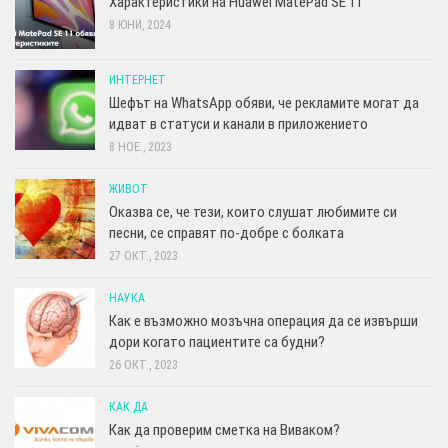
Характеристики на Huawei MatePad SE 11
8 ЮНИ, 2024
ИНТЕРНЕТ
Шефът на WhatsApp обяви, че рекламите могат да
идват в статуси и канали в приложението
8 НОЕ., 2023
ЖИВОТ
Оказва се, че тези, които слушат любимите си
песни, се справят по-добре с болката
27 ОКТ., 2023
НАУКА
Как е възможно мозъчна операция да се извърши
дори когато пациентите са будни?
26 ОКТ., 2023
КАК ДА
Как да проверим сметка на Виваком?