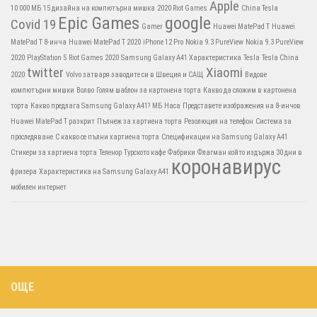
Apple
10 000 МБ
15 дизайна на компютърна мишка
2020 Riot Games
China Tesla
Epic Games
google
Covid 19
Gamer
Huawei MatePad T
Huawei
MatePad T 8-инча
Huawei MatePad T 2020
iPhone 12 Pro
Nokia 9.3 PureView
Nokia 9.3 PureView
2020
PlayStation 5
Riot Games 2020
Samsung Galaxy A41 Характеристика
Tesla
Tesla China
twitter
Xiaomi
2020
Volvo затваря заводите си в Швеция и САЩ
Видове
компютърни мишки
Волво
Голям шаблон за картонена торта
Какво да сложим в картонена
торта
Какво предлага Samsung Galaxy A41?
МБ
Наса
Представете изображения на 8-инчов
Huawei MatePad T разкрит
Пълнеж за хартиена торта
Резолюция на телефон
Система за
проследяване
С какво се пълни хартиена торта
Спецификации на Samsung Galaxy A41
Стикери за хартиена торта
Теленор
Турското кафе
Фабрики
Флагман който издържа 30 дни в
коронавирус
фризера
Характеристика на Samsung Galaxy A41
мобилен интернет
ОЩЕ