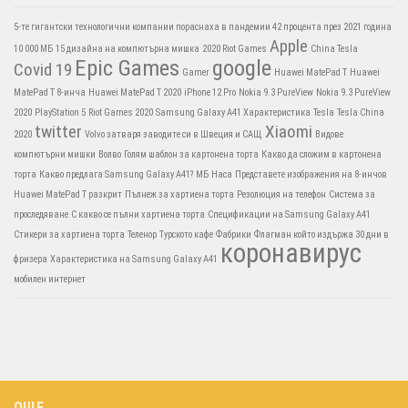
5-те гигантски технологични компании пораснаха в пандемии 42 процента през 2021 година
Apple
10 000 МБ
15 дизайна на компютърна мишка
2020 Riot Games
China Tesla
Epic Games
google
Covid 19
Gamer
Huawei MatePad T
Huawei
MatePad T 8-инча
Huawei MatePad T 2020
iPhone 12 Pro
Nokia 9.3 PureView
Nokia 9.3 PureView
2020
PlayStation 5
Riot Games 2020
Samsung Galaxy A41 Характеристика
Tesla
Tesla China
twitter
Xiaomi
2020
Volvo затваря заводите си в Швеция и САЩ
Видове
компютърни мишки
Волво
Голям шаблон за картонена торта
Какво да сложим в картонена
торта
Какво предлага Samsung Galaxy A41?
МБ
Наса
Представете изображения на 8-инчов
Huawei MatePad T разкрит
Пълнеж за хартиена торта
Резолюция на телефон
Система за
проследяване
С какво се пълни хартиена торта
Спецификации на Samsung Galaxy A41
Стикери за хартиена торта
Теленор
Турското кафе
Фабрики
Флагман който издържа 30 дни в
коронавирус
фризера
Характеристика на Samsung Galaxy A41
мобилен интернет
ОЩЕ