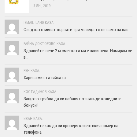
3 ЯН., 2019
ISMAIL_LAND КАЗА:
След като минат първите три месеца то не само на вас...
РАЙНА ДОКТОРОВС КАЗА:
Здравейте, вече 2 м сметката ми е завишена. Намирам се
в...
РЕН КАЗА:
Хареса ми статийката
КОСТАДИНОВ КАЗА:
Защото трябва да си набавят отнякъде коледните
бонуси!
ИВАН КАЗА:
Здравейте как да си проверя клиентския номер на
телефона