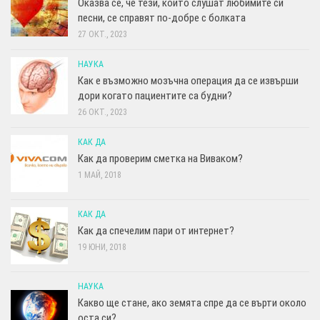
Оказва се, че тези, които слушат любимите си
песни, се справят по-добре с болката
27 ОКТ., 2023
НАУКА
Как е възможно мозъчна операция да се извърши
дори когато пациентите са будни?
26 ОКТ., 2023
КАК ДА
Как да проверим сметка на Виваком?
1 МАЙ, 2018
КАК ДА
Как да спечелим пари от интернет?
19 ЮНИ, 2018
НАУКА
Какво ще стане, ако земята спре да се върти около
оста си?