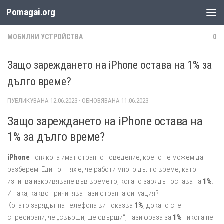
Pomagai.org
Към съдържанието
МОБИЛНИ УСТРОЙСТВА
0
Защо зареждането на iPhone остава на 1% за
дълго време?
ПУБЛИКУВАНА
12.06.2023
· ОБНОВЯВАНА
11.06.2023
Защо зареждането на iPhone остава на
1% за дълго време?
iPhone
понякога имат странно поведение, което не можем да
разберем. Един от тях е, че работи много дълго време, като
изпитва изкривяване във времето, когато зарядът остава на
1%
.
И така, какво причинява тази странна ситуация?
Когато зарядът на телефона ви показва
1%
, докато сте
стресирани, че „свърши, ще свърши“, тази фраза за
1%
никога не