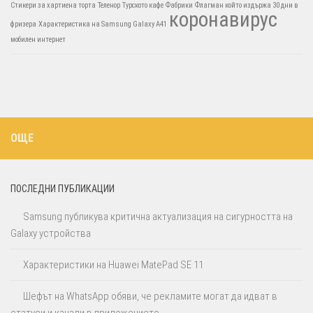
Стикери за хартиена торта
Теленор
Турското кафе
Фабрики
Флагман който издържа 30 дни в
коронавирус
фризера
Характеристика на Samsung Galaxy A41
мобилен интернет
ОЩЕ
ПОСЛЕДНИ ПУБЛИКАЦИИ
Samsung публикува критична актуализация на сигурността на
Galaxy устройства
Характеристики на Huawei MatePad SE 11
Шефът на WhatsApp обяви, че рекламите могат да идват в
статуси и канали в приложението