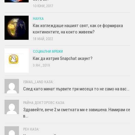
10 ЮНИ, 2017
НАУКА
Как изглеждаше нашият свят, как се формираха
континентите, на които живеем?
18 МАЙ, 2022
СОЦИАЛНИ МРЕЖИ
Как да изтрия Snapchat акаунт?
3 ЯН., 2019
ISMAIL_LAND КАЗА:
След като минат първите три месеца то не само на вас...
РАЙНА ДОКТОРОВС КАЗА:
Здравейте, вече 2 м сметката ми е завишена. Намирам се
в...
РЕН КАЗА: