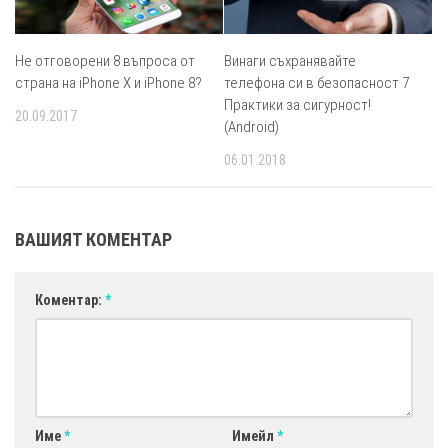
Не отговорени 8 въпроса от
Винаги съхранявайте
страна на iPhone X и iPhone 8?
телефона си в безопасност 7
Практики за сигурност!
20.09.2017
(Android)
06.01.2018
ВАШИЯТ КОМЕНТАР
Коментар:
*
Име
*
Имейл
*