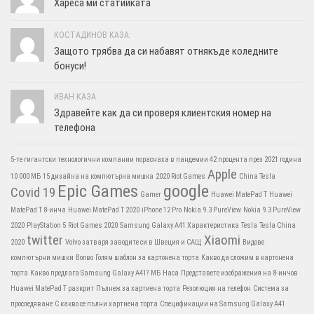
Хареса ми статийката
КОСТАДИНОВ КАЗА:
Защото трябва да си набавят отнякъде коледните
бонуси!
ИВАН КАЗА:
Здравейте как да си проверя клиентския номер на
телефона
5-те гигантски технологични компании пораснаха в пандемии 42 процента през 2021 година
Apple
10 000 МБ
15 дизайна на компютърна мишка
2020 Riot Games
China Tesla
Epic Games
google
Covid 19
Gamer
Huawei MatePad T
Huawei
MatePad T 8-инча
Huawei MatePad T 2020
iPhone 12 Pro
Nokia 9.3 PureView
Nokia 9.3 PureView
2020
PlayStation 5
Riot Games 2020
Samsung Galaxy A41 Характеристика
Tesla
Tesla China
twitter
Xiaomi
2020
Volvo затваря заводите си в Швеция и САЩ
Видове
компютърни мишки
Волво
Голям шаблон за картонена торта
Какво да сложим в картонена
торта
Какво предлага Samsung Galaxy A41?
МБ
Наса
Представете изображения на 8-инчов
Huawei MatePad T разкрит
Пълнеж за хартиена торта
Резолюция на телефон
Система за
проследяване
С какво се пълни хартиена торта
Спецификации на Samsung Galaxy A41