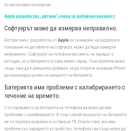
по-ниски нива на енергия.
Apple разработва „евтини“ очила за добавена реалност
Софтуерът може да измерва неправилно.
Алгоритъмът, разработен от
Apple
за сканиране на хардуера и
показване на детайлите на софтуера, може да бъде измерен
неправилно. Софтуерът на телефона ви смята, че зарядът е
изтощен, но в батерията остава малко заряд. Този проблем може
също така да е умишлено добавен, за да попречи на вашия iPhone
да изразходва целия си капацитет на батерията.
Батерията има проблеми с калибрирането с
течение на времето.
С остаряването на батерията на телефона ви може да има
проблеми с калибрирането. В този случай процентът на батерията
не се показва правилно и остава на 1%. Освен това, ако има
проблем със зарядното устройство, телефонът ви също може да