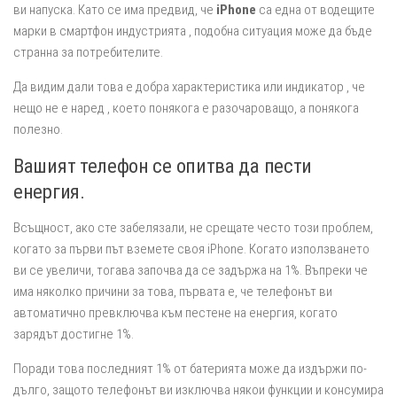
ви напуска. Като се има предвид, че
iPhone
са една от водещите
марки в смартфон индустрията , подобна ситуация може да бъде
странна за потребителите.
Да видим дали това е добра характеристика или индикатор , че
нещо не е наред , което понякога е разочароващо, а понякога
полезно.
Вашият телефон се опитва да пести
енергия.
Всъщност, ако сте забелязали, не срещате често този проблем,
когато за първи път вземете своя iPhone. Когато използването
ви се увеличи, тогава започва да се задържа на 1%. Въпреки че
има няколко причини за това, първата е, че телефонът ви
автоматично превключва към пестене на енергия, когато
зарядът достигне 1%.
Поради това последният 1% от батерията може да издържи по-
дълго, защото телефонът ви изключва някои функции и консумира